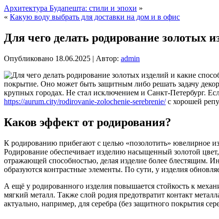
Архитектура Будапешта: стили и эпохи
»
«
Какую воду выбрать для доставки на дом и в офис
Для чего делать родирование золотых и
Опубликовано
18.06.2025
|
Автор:
admin
покрытие. Оно может быть защитным либо решать задачу декор
крупных городах. Не стал исключением и Санкт-Петербург. Ес
https://aurum.city/rodirovanie-zolochenie-serebrenie/
с хорошей репу
Каков эффект от родирования?
К родированию прибегают с целью «позолотить» ювелирное изде
Родирование обеспечивает изделию насыщенный золотой цвет, 
отражающей способностью, делая изделие более блестящим. Ино
образуются контрастные элементы. По сути, у изделия обновляе
А ещё у родированного изделия повышается стойкость к механи
мягкий металл. Также слой родия предотвратит контакт метал
актуально, например, для серебра (без защитного покрытия се