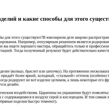
зделий и какие способы для этого сущес
В ювелирном деле широко распростран
ирования. Например, популярным решением является родировани
ли вы ищете хорошего мастера, обращайтесь только в професси
тацией. Тогда полученный результат будет действительно качес
лие (кольцо, браслет или цепочку). На протяжении нескольких м
придаёт более яркий, холодный, «стальной» оттенок (особенно 
гда родируют не всё изделие целиком, а лишь некоторые его фр
тся дизайн.
ческим воздействиям. Царапины на украшении будут появляться г
ла с содержащимися в воздухе серой и кислородом. И тем самым 
ребряные изделия быстро темнеют).