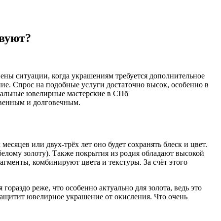
твуют?
ены ситуации, когда украшениям требуется дополнительное
е. Спрос на подобные услуги достаточно высок, особенно в
ональные ювелирные мастерские в СПб
твенным и долговечным.
есяцев или двух-трёх лет оно будет сохранять блеск и цвет.
белому золоту). Также покрытия из родия обладают высокой
агменты, комбинируют цвета и текстуры. За счёт этого
ораздо реже, что особенно актуально для золота, ведь это
защитит ювелирное украшение от окисления. Что очень