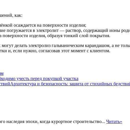
ений, как:
лёнкой осаждается на поверхности изделия;
лие погружается в электролит — раствор, содержащий ионы родия
а поверхности изделия, образуя тонкий слой покрытия.
могут делать электролиз гальваническим карандашом, а не тольк
ки и, если нужно, согласовав этот момент с клиентом.
зм
бходимо учесть перед покупкой участка
Архитектура и безопасность: защита от стихийных бедстви
о наследия эпохи, когда курортное строительство...
Читать»