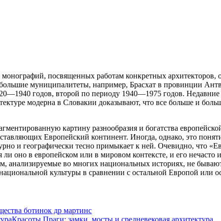
о монографий, посвященных работам конкретных архитекторов, 
ебольшие муниципалитеты, например, Брасхат в провинции Ант
920—1940 годов, второй по периоду
1940—1975 годов. Недавние
ектуре модерна в Словакии доказывают, что все больше и боль
гментированную картину разнообразия и богатства европейской
оставляющих Европейский континент. Иногда, однако, это понят
ьтурно и географически тесно примыкает к ней. Очевидно, что «
ли оно в европейском или в мировом контексте, и его нечасто 
зм, анализируемые во многих национальных историях, не бывают
 национальной культуры в сравнении с остальной Европой или 
щества ботинок др мартинс
Красоты Праги: замки, мосты и средневековая архитектура