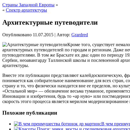
Страны Западной Европы
»
«
Спектр архитектуры
Архитектурные путеводители
Опубликовано
11.07.2015
|
Автор:
Grardred
Кроме того, существует немал
архитектурных путеводителей по городам и регионам. Даже н
путеводителями. В том же Брасхате их два: один по периоду 1
Сербии, неоавангарду Таллинской школы и послевоенной архит
архитектуры.
Вместе эти публикации представляют калейдоскопическую, фра
понимается как собирательное наименование для всех стран, с
страну и то, что физически находится вне ее пределов, но кул
«Остальной мир» — обозначение весьма туманное, применяется 
Инновации и изобретения, будь то «ар нуво» или постмодерни
скорость этого процесса является мерилом модернизированное
Похожие публикации
В чем преиму