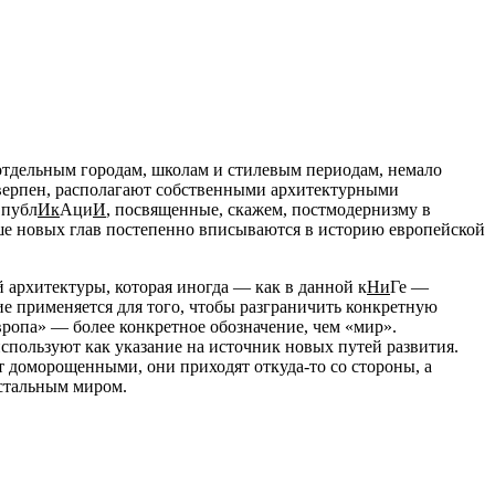
отдельным городам, школам и стилевым периодам, немало
верпен, располагают собственными архитектурными
 публ
Ик
Аци
И
, посвященные, скажем, постмодернизму в
ше новых глав постепенно вписываются в историю европейской
 архитектуры, которая иногда — как в данной к
Ни
Ге —
ие применяется для того, чтобы разграничить конкретную
Европа» — более конкретное обозначение, чем «мир».
используют как указание на источник новых путей развития.
 доморощенными, они приходят откуда-то со стороны, а
остальным миром.