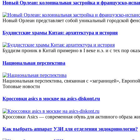
Новый Орлеан: колониальная застройка и французско-исп
Новый Орлеан представляет собой уникальный городской феном
Буддистские храмы Китая: архитектура и история
Буддизм проник в Китай примерно в I веке н.э. и с тех пор оказ
Национальная перспектива
Национальная перспектива, связанная с «заграницей», Европо
Топовые новости
Кроссовки asics в москве на asics-diskont.ru
Кроссовки Asics — современная обувь для активного образа жи
Как выбрать аппарат УЗИ для отделения эндокринологии?