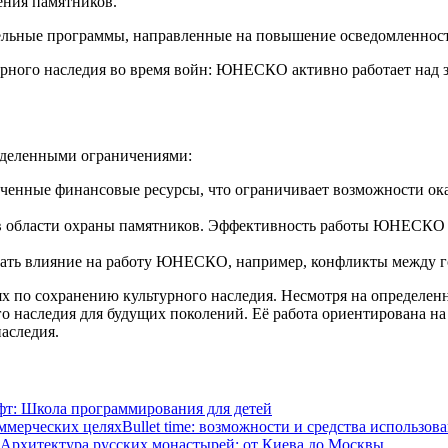
ния памятников.
ьные программы, направленные на повышение осведомленности 
ного наследия во время войн: ЮНЕСКО активно работает над з
еделенными ограничениями:
нные финансовые ресурсы, что ограничивает возможности оказ
 в области охраны памятников. Эффективность работы ЮНЕСКО з
ать влияние на работу ЮНЕСКО, например, конфликты между го
х по сохранению культурного наследия. Несмотря на определе
о наследия для будущих поколений. Её работа ориентирована н
аследия.
т: Школа программирования для детей
Bullet time: возможности и средства использов
Архитектура русских монастырей: от Киева до Москвы