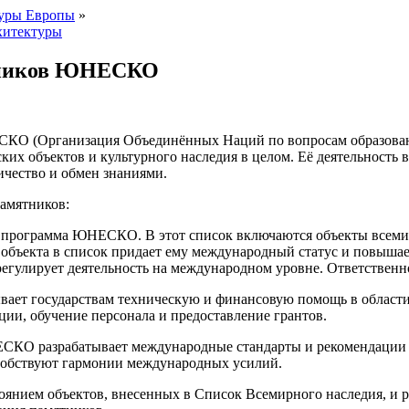
туры Европы
»
хитектуры
ятников ЮНЕСКО
О (Организация Объединённых Наций по вопросам образования
их объектов и культурного наследия в целом. Её деятельность 
ичество и обмен знаниями.
амятников:
ая программа ЮНЕСКО. В этот список включаются объекты всем
 объекта в список придает ему международный статус и повышае
улирует деятельность на международном уровне. Ответственнос
вает государствам техническую и финансовую помощь в области
ции, обучение персонала и предоставление грантoв.
СКО разрабатывает международные стандарты и рекомендации п
собствуют гармонии международных усилий.
янием объектов, внесенных в Список Всемирного наследия, и ре