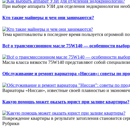
При выборе аппарата УЗИ для отделения эндокринологии необ
Кто такие майнеры и чем они занимаются?
Тема криптовалюты в последнее время пользуется огромной по
Всё о трансмиссионном масле 75W140 — особенности выбор
Масла класса вязкости 75W140 представляют собой специализ
Обслуживание и ремонт вариатора «Ниссан»: советы по пр
Вариаторы «Ниссан», известные своей плавностью и экономичн
Какую помощь может оказать юрист при заливе квартиры?
Повреждение квартиры в результате затопления становится сер
Рубрики