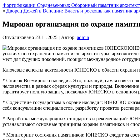
Фортификации Средневековья: Оборонный памятник архитек
«
Дворец Дожей в Венеции: Власть и роскошь как памятник ар
Мировая организация по охране пам
Опубликовано
23.11.2025
|
Автор:
admin
ЮНЕСК
усилиях по сохранению памятников архитектуры, археологическ
мест для будущих поколений, поощряя международное сотрудн
Ключевые аспекты деятельности ЮНЕСКО в области охраны п
* Список Всемирного наследия: Это, пожалуй, самая известн
человечества в разных сферах культуры и природы. Включение
гарантирует полную защиту, поскольку ЮНЕСКО в основном рег
* Содействие государствам в охране наследия: ЮНЕСКО оказы
себя консультации специалистов, разработку проектов реставра
* Разработка международных стандартов и рекомендаций: ЮНЕ
устанавливают основные принципы охраны памятников и спо
* Мониторинг состояния памятников: ЮНЕСКО следит за состо