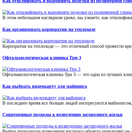
Как отшлифовать и выровнять поделки из полимерной гли
В этом небольшом наглядном уроке, вы узнаете, как отшлифова
Как организовать корпоратив на теплоходе
Корпоратив на теплоходе — это отличный способ провести вре
Офтальмологическая клиника Три З
Офтальмологическая клиника Три З — это одна из лучших клини
Как выбрать видеокарту для майнинга
В последнее время все больше людей интересуются майнингом, 
Современные подходы к возведению загородного жилья
Выбор технологии возведения частного объекта определяет не т