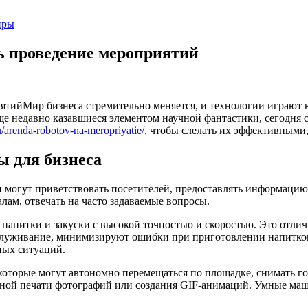
иры
ть проведение мероприятий
Мир бизнеса стремительно меняется, и технологии играют 
еще недавно казавшиеся элементом научной фантастики, сегодн
ru/arenda-robotov-na-meropriyatie/
, чтобы слелать их эффективным
ы для бизнеса
и могут приветствовать посетителей, предоставлять информацию
ам, отвечать на часто задаваемые вопросы.
апитки и закуски с высокой точностью и скоростью. Это отлич
луживание, минимизируют ошибки при приготовлении напитков
ных ситуаций.
торые могут автономно перемещаться по площадке, снимать гос
ной печати фотографий или создания GIF-анимаций. Умные маш