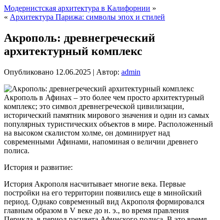
Модернистская архитектура в Калифорнии
»
«
Архитектура Парижа: символы эпох и стилей
Акрополь: древнегреческий
архитектурный комплекс
Опубликовано
12.06.2025
|
Автор:
admin
Акрополь в Афинах – это более чем просто архитектурный
комплекс; это символ древнегреческой цивилизации,
исторический памятник мирового значения и один из самых
популярных туристических объектов в мире. Расположенный
на высоком скалистом холме, он доминирует над
современными Афинами, напоминая о величии древнего
полиса.
История и развитие:
История Акрополя насчитывает многие века. Первые
постройки на его территории появились еще в минойский
период. Однако современный вид Акрополя формировался
главным образом в V веке до н. э., во время правления
Перикла, в период расцвета Афинского полиса. В это время