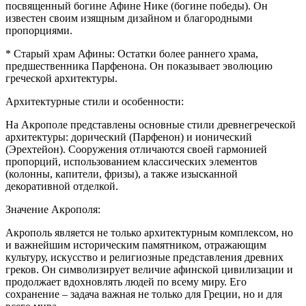
посвященный богине Афине Нике (богине победы). Он
известен своим изящным дизайном и благородными
пропорциями.
* Старый храм Афины: Остатки более раннего храма,
предшественника Парфенона. Он показывает эволюцию
греческой архитектуры.
Архитектурные стили и особенности:
На Акрополе представлены основные стили древнегреческой
архитектуры: дорический (Парфенон) и ионический
(Эрехтейон). Сооружения отличаются своей гармонией
пропорций, использованием классических элементов
(колонны, капители, фризы), а также изысканной
декоративной отделкой.
Значение Акрополя:
Акрополь является не только архитектурным комплексом, но
и важнейшим историческим памятником, отражающим
культуру, искусство и религиозные представления древних
греков. Он символизирует величие афинской цивилизации и
продолжает вдохновлять людей по всему миру. Его
сохранение – задача важная не только для Греции, но и для