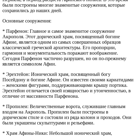
были построены многие знаменитые сооружения, которые
сохранились до наших дней.
Основные сооружения:
* Парфенон: Главное и самое знаменитое сооружение
Акрополя. Этот дорический храм, посвященный богине
Афине, является одним из самых совершенных образцов
классической греческой архитектуры. Его пропорции,
гармония и монументальность поражают воображение.
Сегодня Парфенон частично разрушен, но он по-прежнему
является символом Афин.
* Эрехтейон: Ионический храм, посвященный богу
Посейдону и богине Афине. Он известен своими кариатидами
– женскими фигурами, поддерживающими крышу портика.
Эрехтейон отличается своей изящностью и утонченностью, в
отличие от массивности Парфенона.
* Пропилеи: Величественные ворота, служившие главным
входом на Акрополь. Пропилеи были построены в
дорическом стиле и состояли из ряда колонн и проходов. Они
были украшены скульптурами и рельефами.
* Храм Афины-Ники: Небольшой ионический храм,