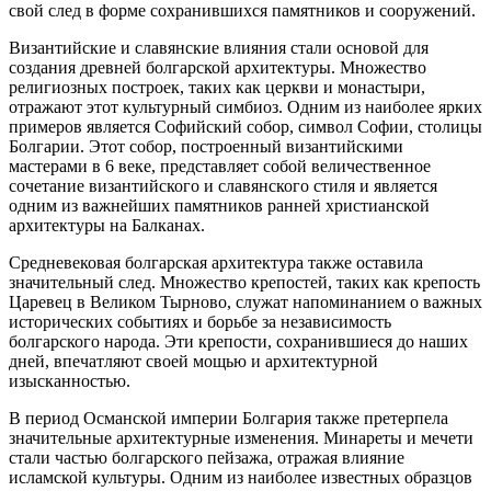
свой след в форме сохранившихся памятников и сооружений.
Византийские и славянские влияния стали основой для
создания древней болгарской архитектуры. Множество
религиозных построек, таких как церкви и монастыри,
отражают этот культурный симбиоз. Одним из наиболее ярких
примеров является Софийский собор, символ Софии, столицы
Болгарии. Этот собор, построенный византийскими
мастерами в 6 веке, представляет собой величественное
сочетание византийского и славянского стиля и является
одним из важнейших памятников ранней христианской
архитектуры на Балканах.
Средневековая болгарская архитектура также оставила
значительный след. Множество крепостей, таких как крепость
Царевец в Великом Тырново, служат напоминанием о важных
исторических событиях и борьбе за независимость
болгарского народа. Эти крепости, сохранившиеся до наших
дней, впечатляют своей мощью и архитектурной
изысканностью.
В период Османской империи Болгария также претерпела
значительные архитектурные изменения. Минареты и мечети
стали частью болгарского пейзажа, отражая влияние
исламской культуры. Одним из наиболее известных образцов