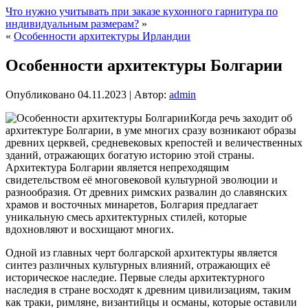
Что нужно учитывать при заказе кухонного гарнитура по
индивидуальным размерам?
»
«
Особенности архитектуры Ирландии
Особенности архитектуры Болгарии
Опубликовано
04.11.2023
|
Автор:
admin
Когда речь заходит об
архитектуре Болгарии, в уме многих сразу возникают образы
древних церквей, средневековых крепостей и величественных
зданий, отражающих богатую историю этой страны.
Архитектура Болгарии является непреходящим
свидетельством её многовековой культурной эволюции и
разнообразия. От древних римских развалин до славянских
храмов и восточных минаретов, Болгария предлагает
уникальную смесь архитектурных стилей, которые
вдохновляют и восхищают многих.
Одной из главных черт болгарской архитектуры является
синтез различных культурных влияний, отражающих её
историческое наследие. Первые следы архитектурного
наследия в стране восходят к древним цивилизациям, таким
как траки, римляне, византийцы и османы, которые оставили