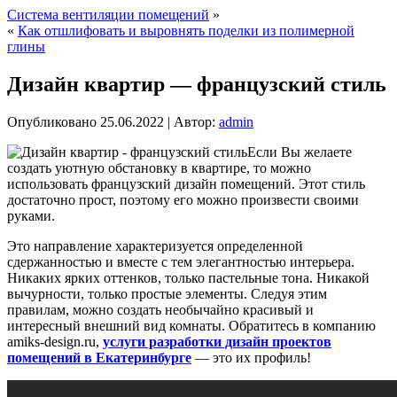
Система вентиляции помещений
»
«
Как отшлифовать и выровнять поделки из полимерной
глины
Дизайн квартир — французский стиль
Опубликовано
25.06.2022
|
Автор:
admin
Если Вы желаете
создать уютную обстановку в квартире, то можно
использовать французский дизайн помещений. Этот стиль
достаточно прост, поэтому его можно произвести своими
руками.
Это направление характеризуется определенной
сдержанностью и вместе с тем элегантностью интерьера.
Никаких ярких оттенков, только пастельные тона. Никакой
вычурности, только простые элементы. Следуя этим
правилам, можно создать необычайно красивый и
интересный внешний вид комнаты. Обратитесь в компанию
amiks-design.ru,
услуги разработки дизайн проектов
помещений в Екатеринбурге
— это их профиль!