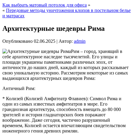
Как выбрать матовый потолок для офиса
»
«
Передовые методы уничтожения клопов в постельном белье
и матрасах
Архитектурные шедевры Рима
Опубликовано
02.06.2025
|
Автор:
admin
Рим – город, хранящий в
себе архитектурное наследие тысячелетий. Его улицы и
площади украшены памятниками различных эпох, от
античности до наших дней, каждый из которых рассказывает
свою уникальную историю. Рассмотрим некоторые из самых
выдающихся архитектурных шедевров Рима:
Античный Рим:
* Колизей (Колизей Амфитеатр Флавиев): Символ Рима и
один из самых известных амфитеатров в мире. Его
грандиозная архитектура, способность вмещать до 80 000
зрителей и история гладиаторских боев поражают
воображение. Даже сегодня, частично разрушенный
временем, Колизей остается впечатляющим свидетельством
инженерного гения древних римлян.