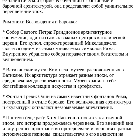
её эллиптической форме. В сочетании с фонтанами и
барочной архитектурой, она представляет собой удивительное
переплетение эпох.
Рим эпохи Возрождения и Барокко:
* Собор Святого Петра: Грандиозное архитектурное
сооружение, один из самых важных центров католической
церкви. Его купол, спроектированный Микеланджело,
является одним из самых узнаваемых символов Рима.
Внутреннее убранство собора поражает своим богатством и
великолепием.
* Ватиканские музеи: Комплекс музеев, расположенных в
Ватикане. Их архитектура отражает разные эпохи, от
средневековья до современности. Музеи хранят в себе
богатейшие коллекции искусства и артефактов.
* Фонтан Треви: Один из самых известных фонтанов Рима,
построенный в стиле барокко. Его великолепная архитектура
и скульптуры оставляют незабываемые впечатления.
* Пантеон (еще раз): Хотя Пантеон относится к античной
эпохе, его история продолжалась через века. Его внешний вид
и внутреннее пространство претерпевали изменения в разные
исторические периоды, свидетельствуя о его важности на