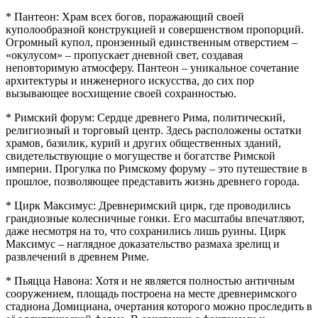
* Пантеон: Храм всех богов, поражающий своей
куполообразной конструкцией и совершенством пропорций.
Огромный купол, пронзенный единственным отверстием –
«окулусом» – пропускает дневной свет, создавая
неповторимую атмосферу. Пантеон – уникальное сочетание
архитектуры и инженерного искусства, до сих пор
вызывающее восхищение своей сохранностью.
* Римский форум: Сердце древнего Рима, политический,
религиозный и торговый центр. Здесь расположены остатки
храмов, базилик, курий и других общественных зданий,
свидетельствующие о могуществе и богатстве Римской
империи. Прогулка по Римскому форуму – это путешествие в
прошлое, позволяющее представить жизнь древнего города.
* Цирк Максимус: Древнеримский цирк, где проводились
грандиозные колесничные гонки. Его масштабы впечатляют,
даже несмотря на то, что сохранились лишь руины. Цирк
Максимус – наглядное доказательство размаха зрелищ и
развлечений в древнем Риме.
* Пьяцца Навона: Хотя и не является полностью античным
сооружением, площадь построена на месте древнеримского
стадиона Домициана, очертания которого можно проследить в