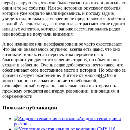
перефразируют то, что уже было сказано до них, и описывают
одни и те же события. Или же историки опускают события,
которые уже когда-то анализировались, и потому задача
увидеть под новым углом зрения не представляется особенно
важной. А ведь эта задача предполагает рассмотрение одного
или двух аспектов, которые раньше рассматривались редко
или вообще не получали внимания.
А все излишнее или перефразированное часто окостеневает.
Что бы ни оказывалось опущено, всегда есть шанс, что оно
возникнет вновь, если перспектива переменится в
благоприятную для этого явления сторону, но обычно оно
уходит в забвение. Очень редко добавляется нечто такое, что
обеспечивает себе постоянное место в истории. Но обычно за
эрозией следует окостенение. В итоге от многол
Ик
Ого и
многогранного изложения остается небольшой,
отшлифованный стержень, ключевые роли в котором по-
прежнему отводятся авангарду, революции, инновациям и
современности.
Похожие публикации
Ар-деко: геометрия и
роскошь