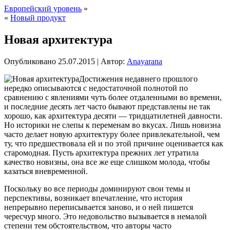
Европейский уровень
»
«
Новый продукт
Новая архитектура
Опубликовано
25.07.2015
|
Автор:
Anayarana
Достижения недавнего прошлого
нередко описываются с недостаточной полнотой по
сравнению с явлениями чуть более отдаленными во времени,
и последние десять лет часто бывают представлены не так
хорошо, как архитектура десяти — тридцатилетней давности.
Но историки не слепы к переменам во вкусах. Лишь новизна
часто делает новую архитектуру
более привлекательной, чем
ту, что предшествовала ей и по этой причине оценивается как
старомодная. Пусть архитектура прежних лет утратила
качество новизны, она все же еще слишком молода, чтобы
казаться вневременной.
Поскольку во все периоды доминируют свои темы и
перспективы, возникает впечатление, что история
непрерывно переписывается заново, и о ней пишется
чересчур много. Это недовольство вызывается в немалой
степени тем обстоятельством, что авторы часто