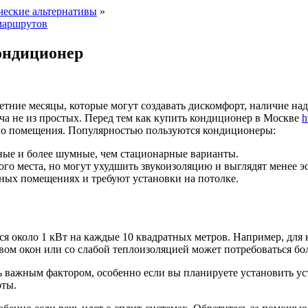
ческие альтернативы
»
 маршрутов
ондиционер
етние месяцы, которые могут создавать дискомфорт, наличие н
ча не из простых. Перед тем как купить кондиционер в Москве
h
его помещения. Популярностью пользуются кондиционеры:
ные и более шумные, чем стационарные варианты.
го места, но могут ухудшить звукоизоляцию и выглядят менее э
ных помещениях и требуют установки на потолке.
тся около 1 кВт на каждые 10 квадратных метров. Например, дл
вом окон или со слабой теплоизоляцией может потребоваться бо
 важным фактором, особенно если вы планируете установить уст
оты.