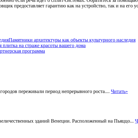
обенно если речь идет о сплит-системах. Обратитесь за помощь
вщик предоставляет гарантию как на устройство, так и на его у
Памятники архитектуры как объекты культурного наследия
 плитка на страже красоты вашего дома
артнерская программа
городов переживали период непрерывного роста....
Читать»
 величественных зданий Венеции. Расположенный на Пьяццо...
Ч