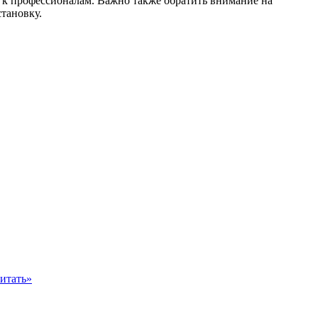
ю к профессионалам. Важно также обратить внимание на
становку.
итать»