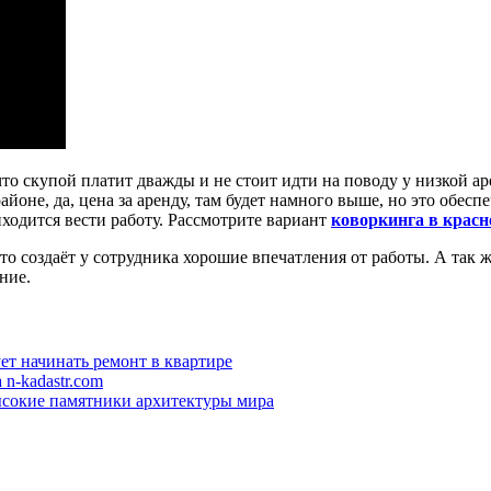
что скупой платит дважды и не стоит идти на поводу у низкой 
йоне, да, цена за аренду, там будет намного выше, но это обесп
иходится вести работу. Рассмотрите вариант
коворкинга в красн
это создаёт у сотрудника хорошие впечатления от работы. А так 
ние.
ует начинать ремонт в квартире
n-kadastr.com
сокие памятники архитектуры мира