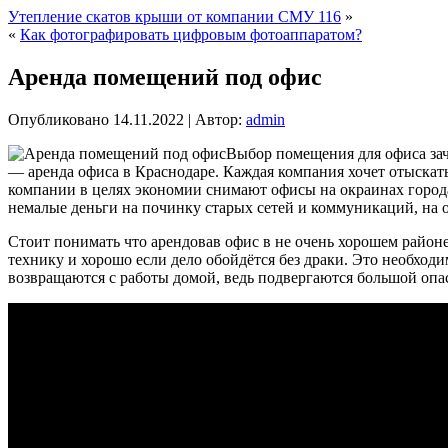
Утепление скатов крыши от компании СМУ 116
»
«
Как фотографировать цифровым фотоаппаратом?
Аренда помещений под офис
Опубликовано
14.11.2022
|
Автор:
admin
Выбор помещения для офиса зач
— аренда офиса в Краснодаре. Каждая компания хочет отыскать 
компании в целях экономии снимают офисы на окраинах города, 
немалые деньги на починку старых сетей и коммуникаций, на 
Стоит понимать что арендовав офис в не очень хорошем районе
технику и хорошо если дело обойдётся без драки. Это необходи
возвращаются с работы домой, ведь подвергаются большой опа