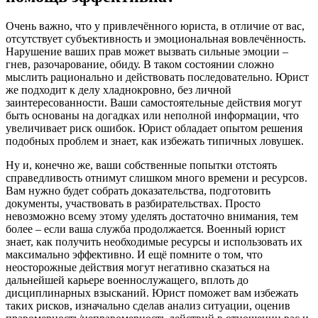
Очень важно, что у привлечённого юриста, в отличие от вас,
отсутствует субъективность и эмоциональная вовлечённость.
Нарушение ваших прав может вызвать сильные эмоции –
гнев, разочарование, обиду. В таком состоянии сложно
мыслить рационально и действовать последовательно. Юрист
же подходит к делу хладнокровно, без личной
заинтересованности. Ваши самостоятельные действия могут
быть основаны на догадках или неполной информации, что
увеличивает риск ошибок. Юрист обладает опытом решения
подобных проблем и знает, как избежать типичных ловушек.
Ну и, конечно же, ваши собственные попытки отстоять
справедливость отнимут слишком много времени и ресурсов.
Вам нужно будет собрать доказательства, подготовить
документы, участвовать в разбирательствах. Просто
невозможно всему этому уделять достаточно внимания, тем
более – если ваша служба продолжается. Военный юрист
знает, как получить необходимые ресурсы и использовать их
максимально эффективно. И ещё помните о том, что
неосторожные действия могут негативно сказаться на
дальнейшей карьере военнослужащего, вплоть до
дисциплинарных взысканий. Юрист поможет вам избежать
таких рисков, изначально сделав анализ ситуации, оценив