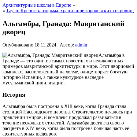
Архитектурные школы в Европе
»
«
Тауэр: Крепость, тюрьма, хранилище королевских сокровищ
Альгамбра, Гранада: Мавританский
дворец
Опубликовано
18.11.2024
|
Автор:
admin
Альгамбра в
Гранаде — это один из самых известных и великолепных
примеров мавританской архитектуры в мире. Этот дворцовый
комплекс, расположенный на холме, олицетворяет богатую
историю Испании, а также культурное наследие
мусульманской цивилизации.
История
Альгамбра была построена в XIII веке, когда Гранада стала
столицей Насьридского царства. Строительство началось при
правлении эмиров, и комплекс продолжал развиваться в
течение нескольких столетий. Альгамбра достигла своего
расцвета в XIV веке, когда была построена большая часть её
архитектурных шедевров.