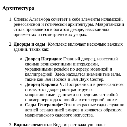
Архитектура
Стиль
: Альгамбра сочетает в себе элементы исламской,
ренессансной и готической архитектуры. Мавританский
стиль проявляется в богатом декоре, изысканных
орнаментах и геометрических узорах.
Дворцы и сады
: Комплекс включает несколько важных
зданий, таких как:
Дворец Насридов
: Главный дворец, известный
своими великолепными интерьерами,
украшенными резьбой по дереву, мозаикой и
каллиграфией. Здесь находятся знаменитые залы,
такие как Зал Послов и Зал Двух Сестер.
Дворец Карлоса V
: Построенный в ренессансном
стиле, этот дворец контрастирует с
мавританскими зданиями и представляет собой
пример перехода к новой архитектурной эпохе.
Сады Генералифе
: Эти прекрасные сады служили
летней резиденцией эмиров и являются образцом
мавританского садового искусства.
Водные элементы
: Вода играет важную роль в