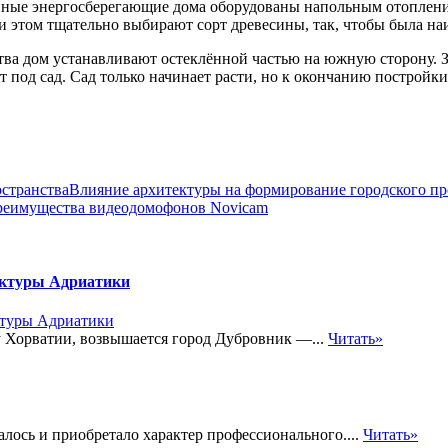
нные энергосберегающие дома оборудованы напольным отоплени
и этом тщательно выбирают сорт древесины, так, чтобы была н
ва дом устанавливают остеклённой частью на южную сторону. З
т под сад. Сад только начинает расти, но к окончанию постройк
Влияние архитектуры на формирование городского пр
реимущества видеодомофонов Novicam
ектуры Адриатики
у Хорватии, возвышается город Дубровник —...
Читать»
лось и приобретало характер профессионального....
Читать»