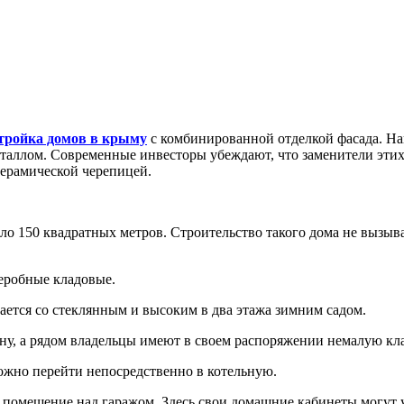
тройка домов в крыму
с комбинированной отделкой фасада. На
аллом. Современные инвесторы убеждают, что заменители этих м
ерамической черепицей.
о 150 квадратных метров. Строительство такого дома не вызывае
деробные кладовые.
сается со стеклянным и высоким в два этажа зимним садом.
ону, а рядом владельцы имеют в своем распоряжении немалую кл
можно перейти непосредственно в котельную.
е помещение над гаражом. Здесь свои домашние кабинеты могут 