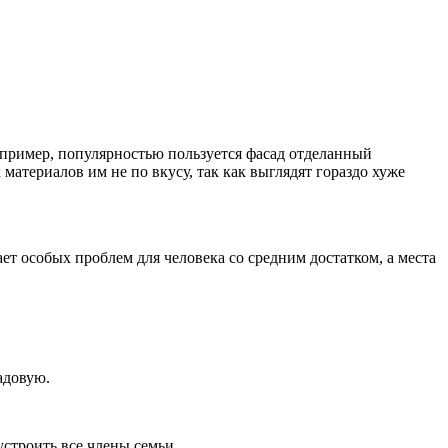
пример, популярностью пользуется фасад отделанный
атериалов им не по вкусу, так как выглядят гораздо хуже
т особых проблем для человека со средним достатком, а места
адовую.
устроить все члены семьи.