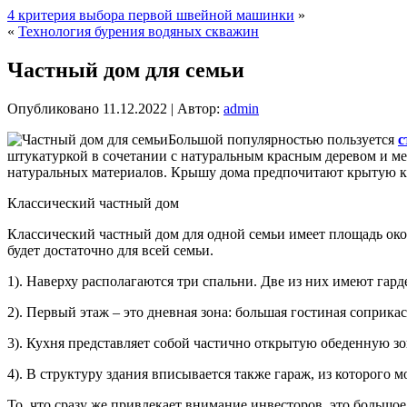
4 критерия выбора первой швейной машинки
»
«
Технология бурения водяных скважин
Частный дом для семьи
Опубликовано
11.12.2022
|
Автор:
admin
Большой популярностью пользуется
с
штукатуркой в сочетании с натуральным красным деревом и мет
натуральных материалов. Крышу дома предпочитают крытую к
Классический частный дом
Классический частный дом для одной семьи имеет площадь окол
будет достаточно для всей семьи.
1). Наверху располагаются три спальни. Две из них имеют гар
2). Первый этаж – это дневная зона: большая гостиная соприка
3). Кухня представляет собой частично открытую обеденную з
4). В структуру здания вписывается также гараж, из которого 
То, что сразу же привлекает внимание инвесторов, это большо