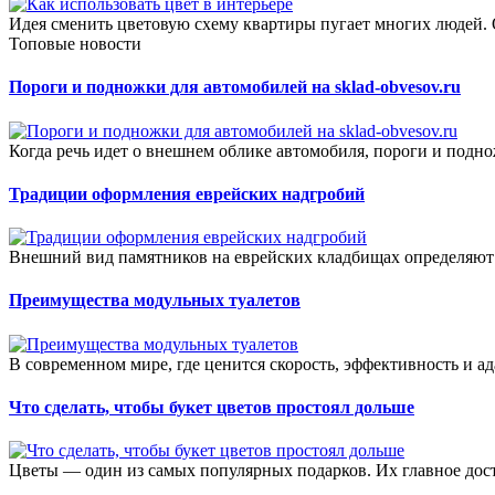
Идея сменить цветовую схему квартиры пугает многих людей. О
Топовые новости
Пороги и подножки для автомобилей на sklad-obvesov.ru
Когда речь идет о внешнем облике автомобиля, пороги и подн
Традиции оформления еврейских надгробий
Внешний вид памятников на еврейских кладбищах определяют 
Преимущества модульных туалетов
В современном мире, где ценится скорость, эффективность и а
Что сделать, чтобы букет цветов простоял дольше
Цветы — один из самых популярных подарков. Их главное дост