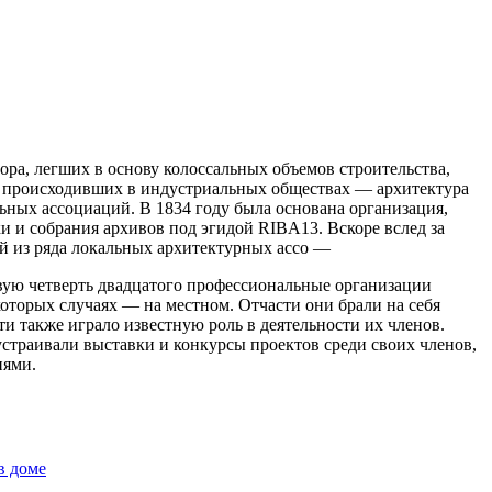
ора, легших в основу колоссальных объемов строительства,
н, происходивших в индустриальных обществах — архитектура
ных ассоциаций. В 1834 году была основана организация,
 и собрания архивов под эгидой RIBA13. Вскоре вслед за
вой из ряда локальных архитектурных ассо —
ервую четверть двадцатого профессиональные организации
которых случаях — на местном. Отчасти они брали на себя
и также играло известную роль в деятельности их членов.
страивали выставки и конкурсы проектов среди своих членов,
иями.
в доме