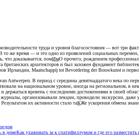
оизводительности труда и уровня благосостояния — вот три факт
. В то же время — и это одно из проявлений социальных переме
ь, что доказывается, пом
Им
О прочего, рождением профессиональ
 британских архитекторов и был заложен фундамент библиотеки
ов Ирландии, Maatschappij tot Bevordering der Bouwkunst и пер
s van Antwerpen. В период с середины девятнадцатого века по п
ствовали на национальном уровне, иногда на региональном, в не
 и держаться вровень с последними достижениями в своей област
журналы, организовывали лекции, проводили экскурсии, даже у
Результатом их активности стало та
К
Же ускорения обмена знан
роедом
Как ухаживать за к спатифиллумом и где его разместить 