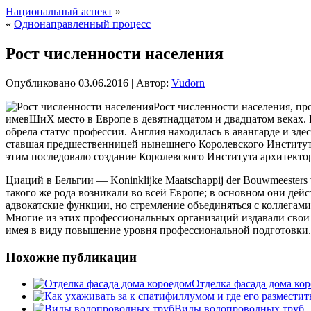
Национальный аспект
»
«
Однонаправленный процесс
Рост численности населения
Опубликовано
03.06.2016
|
Автор:
Vudorn
Рост численности населения, пр
имев
Ши
Х место в Европе в девятнадцатом и двадцатом веках
обрела
статус профессии. Англия находилась в авангарде и здес
ставшая предшественницей нынешнего Королевского Института
этим последовало создание Королевского Института архитектор
Циаций в Бельгии — Koninklijke Maatschappij der Bouwmeester
такого же рода возникали во всей Европе; в основном они дей
адвокатские функции, но стремление объединяться с коллегами
Многие из этих профессиональных организаций издавали свои 
имея в виду повышение уровня профессиональной подготовки. 
Похожие публикации
Отделка фасада дома ко
Виды водопроводных труб