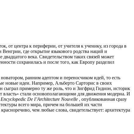
, от центра к периферии, от учителя к ученику, из города в
 Венгрии, где открытие языкового родства наций и
е двадцатого века. Свидетельством таких связей может
нности сохранилась и после того, как Европу разделил
новатором, ранним адептом и переносчиком идей, то есть
ые новые идеи. Например, Альберто Сарторис в своих
н сыграл примерно ту же роль, что и Зигфрид Гидион, историк
ет власть» стали основополагающими для движения модерна. И
я
Encyclopedic
De
I
’
Architecture
Nouvelle
, опубликованная сразу
тектуры всего мира, причем на большей их части
расноречиво, чем любые слова, свидетельствует: архитектура