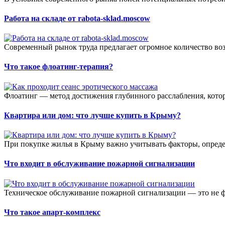
Работа на складе от rabota-sklad.moscow
Современный рынок труда предлагает огромное количество воз
Что такое флоатинг-терапия?
Флоатинг — метод достижения глубинного расслабления, котор
Квартира или дом: что лучше купить в Крыму?
При покупке жилья в Крыму важно учитывать факторы, опреде
Что входит в обслуживание пожарной сигнализации
Техническое обслуживание пожарной сигнализации — это не фо
Что такое апарт-комплекс