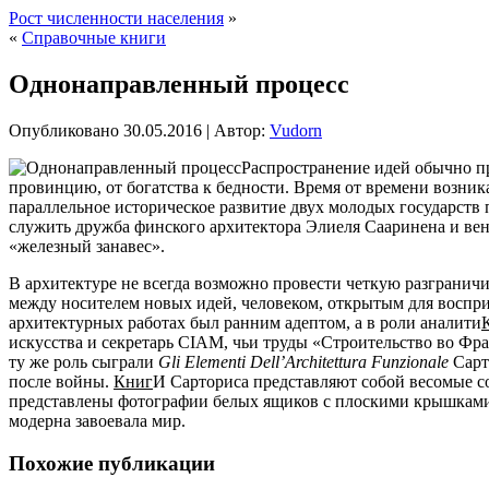
Рост численности населения
»
«
Справочные книги
Однонаправленный процесс
Опубликовано
30.05.2016
|
Автор:
Vudorn
Распространение идей обычно пре
провинцию, от богатства к бедности. Время от времени возни
параллельное историческое развитие двух
молодых государств п
служить дружба финского архитектора Элиеля Сааринена и вен
«железный занавес».
В архитектуре не всегда возможно провести четкую разгранич
между носителем новых идей, человеком, открытым для воспри
архитектурных работах был ранним адептом, а в роли аналити
искусства и секретарь CIAM, чьи труды «Строительство во Фр
ту же роль сыграли
Gli
Elementi
Dell
’
Architettura
Funzionale
Сарто
после войны.
Книг
И Сарториса представляют собой весомые с
представлены фотографии белых ящиков с плоскими крышками. 
модерна завоевала мир.
Похожие публикации