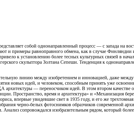
дставляет собой однонаправленный процесс — с запада на восток
кают и примеры равноправного обмена, как в случае Финляндии и
ривело к установлению более тесных культурных связей в начал
герского скульптора Золтана Сепеши. Тенденция к однонаправле
ительную линию между изобретением и инновацией, даже между 
ятия новых идей, и человеком, способным принять уже освоенн
К
А архитектуры — переносчиком идей. В этом втором качестве о
анции. Пространство, время и архитектура» и «Механизация бер
риса, впервые увидевшие свет в 1935 году, и его же трехтомна
обрания черно-белых фотоснимков образчиков современной архи
Анализ сопровождался изобразительным рядом, который более к