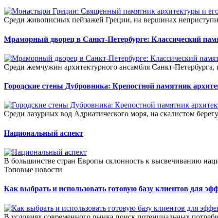
Среди живописных пейзажей Греции, на вершинах неприступных
Мраморный дворец в Санкт-Петербурге: Классический пам
Среди жемчужин архитектурного ансамбля Санкт-Петербурга, г
Городские стены Дубровника: Крепостной памятник архит
Среди лазурных вод Адриатического моря, на скалистом берег
Национальный аспект
В большинстве стран Европы склонность к высвечиванию наци
Топовые новости
Как выбрать и использовать готовую базу клиентов для э
В условиях современного рынка поиск потенциальных потребит