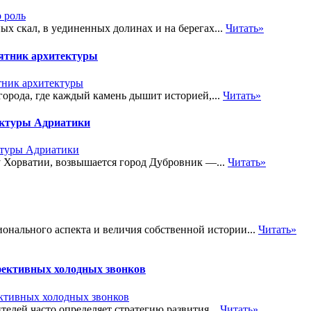
 скал, в уединенных долинах и на берегах...
Читать»
ятник архитектуры
орода, где каждый камень дышит историей,...
Читать»
ектуры Адриатики
у Хорватии, возвышается город Дубровник —...
Читать»
онального аспекта и величия собственной истории...
Читать»
ффективных холодных звонков
елей часто определяет стратегию развития...
Читать»