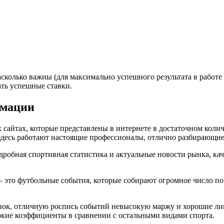
асколько важны (для максимально успешного результата в работе 
ть успешные ставки.
рмации
йтах, которые представлены в интернете в достаточном количе
к здесь работают настоящие профессионалы, отлично разбирающие
дробная спортивная статистика и актуальные новости рынка, ка
– это футбольные события, которые собирают огромное число п
ок, отличную роспись событий невысокую маржу и хорошие лим
кие коэффициенты в сравнении с остальными видами спорта.