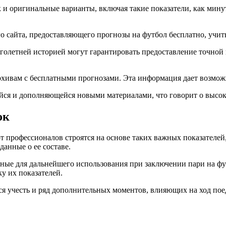
к и оригинальные варианты, включая такие показатели, как минут
 сайта, предоставляющего прогнозы на футбол бесплатно, учит
ноголетней историей могут гарантировать предоставление точно
хивам с бесплатными прогнозами. Эта информация дает возможн
я и дополняющейся новыми материалами, что говорит о высоко
ок
т профессионалов строятся на основе таких важных показателей
данные о ее составе.
ные для дальнейшего использования при заключении пари на фу
у их показателей.
ся учесть и ряд дополнительных моментов, влияющих на ход пое