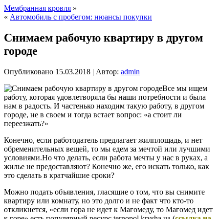
Мембранная кровля
»
«
Автомобиль с пробегом: нюансы покупки
Снимаем рабочую квартиру в другом
городе
Опубликовано
15.03.2018
|
Автор:
admin
Все мы ищем
работу, которая удовлетворяла бы наши потребности и была
нам в радость. И частенько находим такую работу, в другом
городе, не в своем и тогда встает вопрос: «а стоит ли
переезжать?»
Конечно, если работодатель предлагает жилплощадь, и нет
обременительных вещей, то мы едем за мечтой или лучшими
условиями.Но что делать, если работа мечты у нас в руках, а
жилье не предоставляют? Конечно же, его искать только, как
это сделать в кратчайшие сроки?
Можно подать объявления, гласящие о том, что вы снимите
квартиру или комнату, но это долго и не факт что кто-то
откликнется, «если гора не идет к Магомеду, то Магомед идет
к горе» есть популярный ресурс ternopol.krysha.ua (
ссылка на