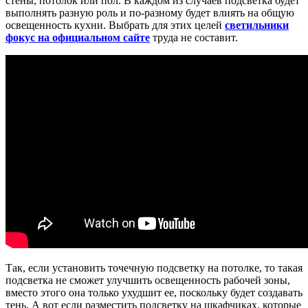
стены, потолок или пол. В каждом из случаев подсветка будет
выполнять разную роль и по-разному будет влиять на общую
освещенность кухни. Выбрать для этих целей
светильники
фокус на официальном сайте
труда не составит.
Так, если установить точечную подсветку на потолке, то такая
подсветка не сможет улучшить освещенность рабочей зоны,
вместо этого она только ухудшит ее, поскольку будет создавать
тень. А вот если разместить подсветку на шкафчиках, которые