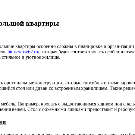
большой квартиры
льшие квартиры особенно сложны в планировке и организации 
бель
https://msv62.ru/
, которая будет соответствовать особенност
 стильное и уютное жилище.
ть оригинальные конструкции, которые способны оптимизироват
щийся стол или диван со встроенным хранилищем. Такие решен
я мебель. Например, кровать с выдвигающимся ящиком под спа
анения вещей. Стол с объёмными ящиками предоставит и рабочую
ия
х цветов, так как они делают помещение визуально светлее и б