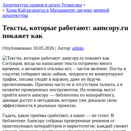
Архитектура храмов в штате Телангана
»
«
Храм Кайласанатха в Махараштре: шедевр древней
архитектуры
Тексты, которые работают: aamcopy.ru
покажет как
Опубликовано
10.05.2026
|
Автор:
admin
Ситуация, когда на написание текста потрачено много
времени, а желаемого отклика нет, – частое явление. Посты в
соцсетях собирают мало лайков, лендинги не конвертируют
трафик, письма уходят в корзину, даже не будучи
прочитанными. Причина часто не в отсутствии таланта, а в
нехватке проверенных инструментов.
На помощь могут
прийти книги aamcopy — библиотека по копирайтингу,
дающая доступ к методикам, которые уже доказали свою
эффективность в реальных проектах.
Гадать, какие приёмы сработают, а какие — не стоит. В
библиотеке Aamcopy собраны проверенные решения от
практикующих копирайтеров и маркетологов: каждый сможет