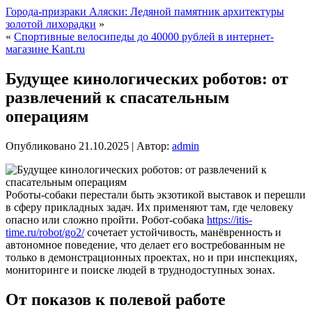
Города-призраки Аляски: Ледяной памятник архитектуры
золотой лихорадки
»
«
Спортивные велосипеды до 40000 рублей в интернет-
магазине Kant.ru
Будущее кинологических роботов: от
развлечений к спасательным
операциям
Опубликовано
21.10.2025
|
Автор:
admin
Роботы-собаки перестали быть экзотикой выставок и перешли
в сферу прикладных задач. Их применяют там, где человеку
опасно или сложно пройти. Робот-собака
https://itis-
time.ru/robot/go2/
сочетает устойчивость, манёвренность и
автономное поведение, что делает его востребованным не
только в демонстрационных проектах, но и при инспекциях,
мониторинге и поиске людей в труднодоступных зонах.
От показов к полевой работе