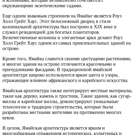
и колоннами, которые великолепно сочетаются с
окружающими экзотическими садами.
Еще одним знаковым строением на Ямайке является Роуз
Холл Грейт Хаус. Этот белоснежный дворец в стиле
колониальной архитектуры был построен в XIX веке и
служил резиденцией для богатых плантаторов.
Величественные колонны и элегантные арки делают Роуз
Холл Грейт Хаус одним из самых привлекательных зданий на
острове.
Кроме того, Ямайка славится своими цветущими растениями,
и многие здания на острове отличаются красочными и
причудливыми фасадами. В традиционной ямайской
архитектуре широко используются яркие цвета и узоры,
отражающие влияние африканского и карибского искусства.
Ямайская архитектура также интегрирует местные материалы,
такие как дерево, камень и тростник. Такие здания, как сугар-
миллы и карибские виллы, демонстрируют уникальные
технологии и традиции строительства, которые были
разработаны местными жителями на протяжении многих
веков.
В целом, Ямайская архитектура является ярким и
многообразным отражением исторических, культурных и