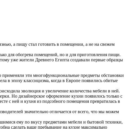
изнью, а пищу стал готовить в помещении, а не на свежем
лько для обогрева помещений, но и для приготовления пищи.
этому уже жители Древнего Египта создавали первые образцы
шно применяли эти многофункциональные предметы обстановки
ела в эпоху классицизма, когда в Европе появились обитые
исходила эволюция и увеличение количества мебели в ней.
ерки. Но дизайнерское оформление кухни появилось только с
сте с ней и кухня из подсобного помещения превратилась в
водителей значительно отличается от всего, что мы можем
шимися ему по вкусу предметами мебели и бытовой техники,
собна сделать ваше пребывание на кухне максимально