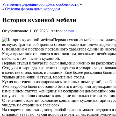
Утепление деревянного дома: особенности
»
«
Отделка фасада дома короедом
История кухонной мебели
Опубликовано
11.06.2023
|
Автор:
admin
Первая кухонная мебель появилась,
воздухе. Трапеза собирала за столом семью или племя задолго д
С появлением построек постоянного характера одним из неотъе
Когда временное становится постоянным, возникает необходим
мебели, в том числе и кухонной.
Первые стулья и табуреты были найдены именно на раскопках д
Сундуки и лари для хранения продуктов и утвари существова
в качестве стола, лавок и лежанок. Еще более роскошны были 
тканью диванчики и стулья, массивные столы.
Кухня постепенно изолировалась от жилых помещений, особенн
Уже неудобно было постоянно бегать в амбар или зернохранил
изменением статуса женщины: из бесправной домохозяйки она п
одну из важнейших комнат в доме, где не только готовится пищ
С течением столетий основные концепции кухонных гарнитуров
увидеть на старинных гравюрах.
На современном этапе, когда любой человек может недорого 
стильной утварью, кухня порой становится настоящей жемчужин