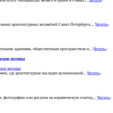
ом штате Махараштра, является одним из самых...
Читать»
льных архитектурных ансамблей Санкт-Петербурга....
Читать»
енными зданиями, общественным пространством и...
Читать»
анские мотивы
ен, где архитектурное наследие колониальной...
Читать»
, фотографию или рисунок на керамическую плитку,...
Читать»