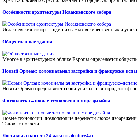
Храм Кайласанатха, расположенный в городе Эллора в индийск
Особенности архитектуры Исаакиевского собора
Исаакиевский собор — один из самых величественных и уника
Общественные здания
Многое в архитектурном облике Европы определяется обществ
Новый Орлеан: колониальная застройка и французско-исп
Новый Орлеан представляет собой уникальный городской феном
Фотоплитка – новые технологии в мире дизайна
Новые технологии, позволяющие перенести любое изображение
Топовые новости
Доставка алкоголя 24 часа от alcotorg4.ru