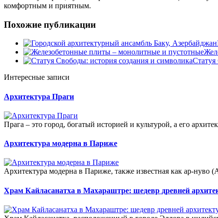
комфортным и приятным.
Похожие публикации
Жел
Статуя
Интересные записи
Архитектура Праги
Прага – это город, богатый историей и культурой, а его архит
Архитектура модерна в Париже
Архитектура модерна в Париже, также известная как ар-нуво (A
Храм Кайласанатха в Махараштре: шедевр древней архит