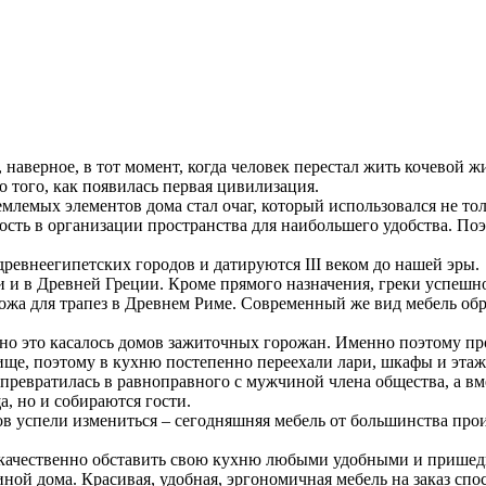
 наверное, в тот момент, когда человек перестал жить кочевой ж
о того, как появилась первая цивилизация.
млемых элементов дома стал очаг, который использовался не то
ость в организации пространства для наибольшего удобства. По
ревнеегипетских городов и датируются III веком до нашей эры.
ли и в Древней Греции. Кроме прямого назначения, греки успе
ложа для трапез в Древнем Риме. Современный же вид мебель обр
о это касалось домов зажиточных горожан. Именно поэтому про
ище, поэтому в кухню постепенно переехали лари, шкафы и этаж
ревратилась в равноправного с мужчиной члена общества, а вме
а, но и собираются гости.
 успели измениться – сегодняшняя мебель от большинства произ
и качественно обставить свою кухню любыми удобными и пришед
ой дома. Красивая, удобная, эргономичная мебель на заказ спо