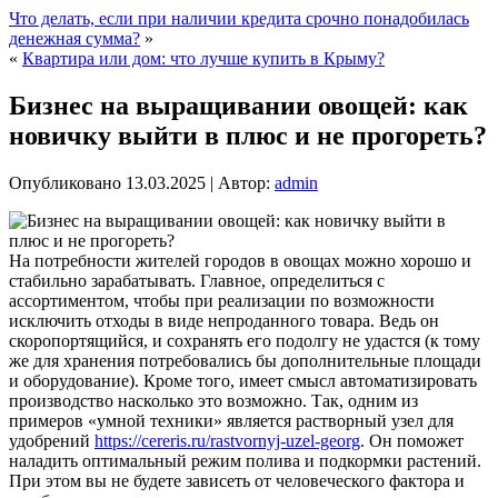
Что делать, если при наличии кредита срочно понадобилась
денежная сумма?
»
«
Квартира или дом: что лучше купить в Крыму?
Бизнес на выращивании овощей: как
новичку выйти в плюс и не прогореть?
Опубликовано
13.03.2025
|
Автор:
admin
На потребности жителей городов в овощах можно хорошо и
стабильно зарабатывать. Главное, определиться с
ассортиментом, чтобы при реализации по возможности
исключить отходы в виде непроданного товара.
Ведь он
скоропортящийся, и сохранять его подолгу не удастся (к тому
же для хранения потребовались бы дополнительные площади
и оборудование). Кроме того, имеет смысл автоматизировать
производство насколько это возможно. Так, одним из
примеров «умной техники» является растворный узел для
удобрений
https://cereris.ru/rastvornyj-uzel-georg
. Он поможет
наладить оптимальный режим полива и подкормки растений.
При этом вы не будете зависеть от человеческого фактора и