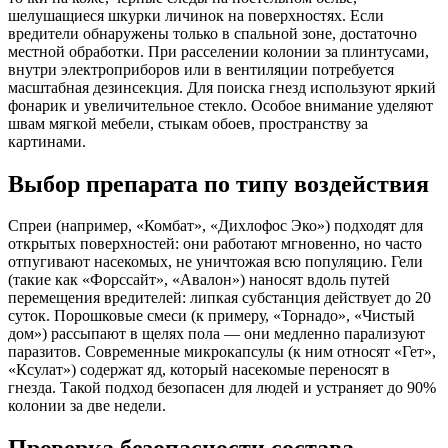
шелушащиеся шкурки личинок на поверхностях. Если
вредители обнаружены только в спальной зоне, достаточно
местной обработки. При расселении колонии за плинтусами,
внутри электроприборов или в вентиляции потребуется
масштабная дезинсекция. Для поиска гнезд используют яркий
фонарик и увеличительное стекло. Особое внимание уделяют
швам мягкой мебели, стыкам обоев, пространству за
картинами.
Выбор препарата по типу воздействия
Спреи (например, «Комбат», «Дихлофос Эко») подходят для
открытых поверхностей: они работают мгновенно, но часто
отпугивают насекомых, не уничтожая всю популяцию. Гели
(такие как «Форссайт», «Авалон») наносят вдоль путей
перемещения вредителей: липкая субстанция действует до 20
суток. Порошковые смеси (к примеру, «Торнадо», «Чистый
дом») рассыпают в щелях пола — они медленно парализуют
паразитов. Современные микрокапсулы (к ним относят «Гет»,
«Ксулат») содержат яд, который насекомые переносят в
гнезда. Такой подход безопасен для людей и устраняет до 90%
колонии за две недели.