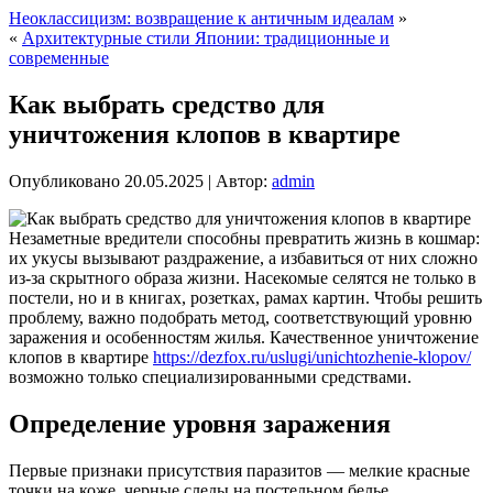
Неоклассицизм: возвращение к античным идеалам
»
«
Архитектурные стили Японии: традиционные и
современные
Как выбрать средство для
уничтожения клопов в квартире
Опубликовано
20.05.2025
|
Автор:
admin
Незаметные вредители способны превратить жизнь в кошмар:
их укусы вызывают раздражение, а избавиться от них сложно
из-за скрытного образа жизни. Насекомые селятся не только в
постели, но и в книгах, розетках, рамах картин. Чтобы решить
проблему, важно подобрать метод, соответствующий уровню
заражения и особенностям жилья. Качественное уничтожение
клопов в квартире
https://dezfox.ru/uslugi/unichtozhenie-klopov/
возможно только специализированными средствами.
Определение уровня заражения
Первые признаки присутствия паразитов — мелкие красные
точки на коже, черные следы на постельном белье,