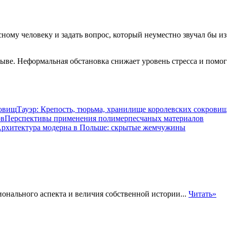
сному человеку и задать вопрос, который неуместно звучал бы и
рыве. Неформальная обстановка снижает уровень стресса и помо
Тауэр: Крепость, тюрьма, хранилище королевских сокрови
Перспективы применения полимерпесчаных материалов
рхитектура модерна в Польше: скрытые жемчужины
онального аспекта и величия собственной истории...
Читать»