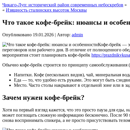
Чикаго-Луп: исторический район современных небоскребов
»
«
Изящность сталинских высоток Москвы
Что такое кофе-брейк: нюансы и особе
Опубликовано
19.01.2026
|
Автор:
admin
Кофе-брейк — э
переговоров или рабочего дня. В отличие от полноценного обе
мероприятия стоит планировать кофе-брейк
https://prazdnikvkusa
Обычно кофе-брейк строится по принципу самообслуживания (
Напитки. Кофе (нескольких видов), чай, минеральная вода
Еда — то, что удобно есть руками. Это могут быть сэндви
Место. Часто столы накрывают в отдельной зоне или в за
Зачем нужен кофе-брейк?
Хотя на первый взгляд кажется, что это просто пауза для еды
может поглощать сложную информацию бесконечно. После 90 ми
снова воспринимать спикера, а не просто присутствовать тело