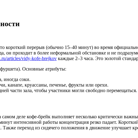
нности
то короткий перерыв (обычно 15–40 минут) во время официальн
да, он проходит в более неформальной обстановке и не подразу
.ru/articles/vidy-kofe-brejkov
каждые 2–3 часа. Это золотой станда
фуршета). Основные атрибуты:
, иногда соки.
чи, канапе, круассаны, печенье, фрукты или орехи.
дней части зала, чтобы участники могли свободно перемещаться.
, на самом деле кофе-брейк выполняет несколько критически важ
нут интенсивной работы концентрация резко падает. Короткий 
м. Также переход из сидячего положения в движение улучшает к