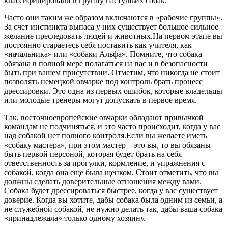
классифицировали в группу пастушьих собак.
Часто они таким же образом включаются в «рабочие группы».
За счет инстинкта выпаса у них существует большое сильное
желание преследовать людей и животных.На первом этапе вы
постоянно стараетесь себя поставить как учителя, как
«начальника» или «собаки Альфа». Помните, что собака
обязана в полной мере полагаться на вас и в безопасности
быть при вашем присутствии. Отметим, что никогда не стоит
позволять немецкой овчарке под контроль брать процесс
дрессировки. Это одна из первых ошибок, которые владельцы
или молодые тренеры могут допускать в первое время.
Так, восточноевропейские овчарки обладают привычкой
командам не подчиняться, и это часто происходит, когда у вас
над собакой нет полного контроля.Если вы желаете иметь
«собаку мастера», при этом мастер – это вы, то вы обязаны
быть первой персоной, которая будет брать на себя
ответственность за прогулки, кормление, и упражнения с
собакой, когда она еще была щенком. Стоит отметить, что вы
должны сделать доверительные отношения между вами.
Собака будет дрессироваться быстрее, когда у вас существует
доверие. Когда вы хотите, дабы собака была одним из семьи, а
не служебной собакой, не нужно делать так, дабы ваша собака
«принадлежала» только одному хозяину.