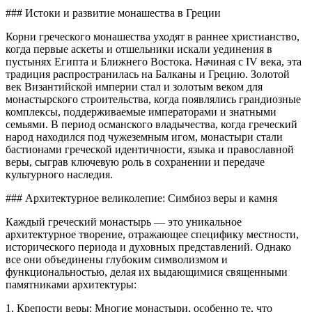
### Истоки и развитие монашества в Греции
Корни греческого монашества уходят в раннее христианство,
когда первые аскеты и отшельники искали уединения в
пустынях Египта и Ближнего Востока. Начиная с IV века, эта
традиция распространилась на Балканы и Грецию. Золотой
век Византийской империи стал и золотым веком для
монастырского строительства, когда появлялись грандиозные
комплексы, поддерживаемые императорами и знатными
семьями. В период османского владычества, когда греческий
народ находился под чужеземным игом, монастыри стали
бастионами греческой идентичности, языка и православной
веры, сыграв ключевую роль в сохранении и передаче
культурного наследия.
### Архитектурное великолепие: Симбиоз веры и камня
Каждый греческий монастырь — это уникальное
архитектурное творение, отражающее специфику местности,
исторического периода и духовных представлений. Однако
все они объединены глубоким символизмом и
функциональностью, делая их выдающимися священными
памятниками архитектуры:
1. Крепости веры: Многие монастыри, особенно те, что