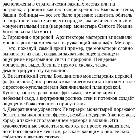
расположены в стратегически важных местах или на
островах, строились как настоящие крепости. Высокие стены,
башни, бойницы — все это было призвано защитить обитель
от пиратов и захватчиков, что придает им величественный и
монументальный вид (например, монастырь Святого Иоанна
Богослова на Патмосе).
2. Гармония с природой: Архитекторы мастерски вписывали
монастырские комплексы в окружающий ландшафт. Метеоры
— это, пожалуй, самый яркий пример, где монастыри словно
вырастают из скал, создавая захватывающее зрелище и
ощущение неразрывной связи с природой. Пещерные
монастыри, выдолбленные прямо в скалах, также
демонстрируют эту гармонию.
3. Византийский стиль: Большинство монастырских церквей
(кафоликонов) построены в классическом византийском стиле
с крестово-купольной или базиликальной планировкой.
Купола, часто украшенные фресками, символизируют
небесный свод, а внутренняя роспись стен и потолков создаёт
ощущение божественного присутствия.
4. Декоративное убранство: Интерьеры монастырей поражают
богатством иконописи, фресок, резьбы по дереву (иконостасы,
хоры), а также использованием мрамора и мозаик. Эти
художественные элементы являются не просто украшением,
но и богословским текстом, рассказывающим о библейских
событиях и житиях святых.