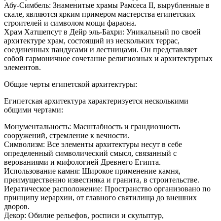
Абу-Симбель: Знаменитые храмы Рамсеса II, вырубленные в
скале, являются ярким примером мастерства египетских
строителей и символом мощи фараона.
Храм Хатшепсут в Дейр эль-Бахри: Уникальный по своей
архитектуре храм, состоящий из нескольких террас,
соединенных пандусами и лестницами. Он представляет
собой гармоничное сочетание религиозных и архитектурных
элементов.
Общие черты египетской архитектуры:
Египетская архитектура характеризуется несколькими
общими чертами:
Монументальность: Масштабность и грандиозность
сооружений, стремление к вечности.
Символизм: Все элементы архитектуры несут в себе
определенный символический смысл, связанный с
верованиями и мифологией Древнего Египта.
Использование камня: Широкое применение камня,
преимущественно известняка и гранита, в строительстве.
Иератическое расположение: Пространство организовано по
принципу иерархии, от главного святилища до внешних
дворов.
Декор: Обилие рельефов, росписи и скульптур,