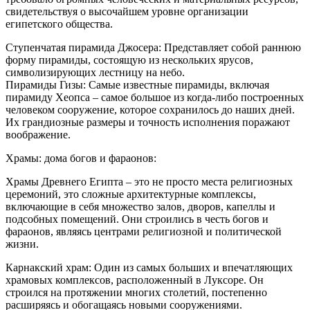
свидетельствуя о высочайшем уровне организации
египетского общества.
Ступенчатая пирамида Джосера: Представляет собой раннюю
форму пирамиды, состоящую из нескольких ярусов,
символизирующих лестницу на небо.
Пирамиды Гизы: Самые известные пирамиды, включая
пирамиду Хеопса – самое большое из когда-либо построенных
человеком сооружение, которое сохранилось до наших дней.
Их грандиозные размеры и точность исполнения поражают
воображение.
Храмы: дома богов и фараонов:
Храмы Древнего Египта – это не просто места религиозных
церемоний, это сложные архитектурные комплексы,
включающие в себя множество залов, дворов, капеллы и
подсобных помещений. Они строились в честь богов и
фараонов, являясь центрами религиозной и политической
жизни.
Карнакский храм: Один из самых больших и впечатляющих
храмовых комплексов, расположенный в Луксоре. Он
строился на протяжении многих столетий, постепенно
расширяясь и обогащаясь новыми сооружениями.