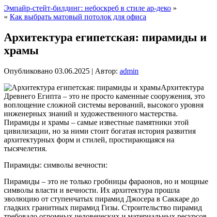
Эмпайр-стейт-билдинг: небоскреб в стиле ар-деко
»
«
Как выбрать матовый потолок для офиса
Архитектура египетская: пирамиды и
храмы
Опубликовано
03.06.2025
|
Автор:
admin
Архитектура
Древнего Египта – это не просто каменные сооружения, это
воплощение сложной системы верований, высокого уровня
инженерных знаний и художественного мастерства.
Пирамиды и храмы – самые известные памятники этой
цивилизации, но за ними стоит богатая история развития
архитектурных форм и стилей, простирающаяся на
тысячелетия.
Пирамиды: символы вечности:
Пирамиды – это не только гробницы фараонов, но и мощные
символы власти и вечности. Их архитектура прошла
эволюцию от ступенчатых пирамид Джосера в Саккаре до
гладких гранитных пирамид Гизы. Строительство пирамид
требовало огромных человеческих и материальных ресурсов,