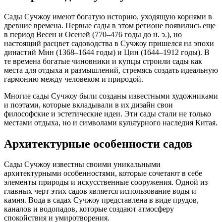
Сады Сучжоу имеют богатую историю, уходящую корнями в
древние времена. Первые сады в этом регионе появились еще
в период Весен и Осеней (770–476 годы до н. э.), но
настоящий расцвет садоводства в Сучжоу пришелся на эпохи
династий Мин (1368–1644 годы) и Цин (1644–1912 годы). В
те времена богатые чиновники и купцы строили сады как
места для отдыха и размышлений, стремясь создать идеальную
гармонию между человеком и природой.
Многие сады Сучжоу были созданы известными художниками
и поэтами, которые вкладывали в их дизайн свои
философские и эстетические идеи. Эти сады стали не только
местами отдыха, но и символами культурного наследия Китая.
Архитектурные особенности садов
Сады Сучжоу известны своими уникальными
архитектурными особенностями, которые сочетают в себе
элементы природы и искусственные сооружения. Одной из
главных черт этих садов является использование воды и
камня. Вода в садах Сучжоу представлена в виде прудов,
каналов и водопадов, которые создают атмосферу
спокойствия и умиротворения.