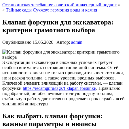
Останкинская телебашня: советский инженерный подвиг
»
«
Тайные сады Сучжоу: гармония воды и камня
Клапан форсунки для экскаватора:
критерии грамотного выбора
Опубликовано
15.05.2026
|
Автор:
admin
Эксплуатация экскаватора в сложных условиях требует
особого внимания к состоянию топливной системы. От её
исправности зависит не только производительность техники,
но и расход топлива, а также уровень вредных выбросов.
Ключевой элемент, влияющий на работу системы, — клапан
форсунки
https://recamgr.ru/tags/f-klapan-forsunki/
. Правильно
подобранный, он обеспечивает точную подачу топлива,
стабильную работу двигателя и продлевает срок службы всей
топливной аппаратуры.
Как выбрать клапан форсунки:
важные параметры и нюансы