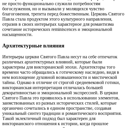
не просто функционально служили потребностям
богослужения, но и вызывали у молящихся чувство
благоговения, трепета перед божественным. Церковь Святого
Павла стала продуктом этого культурного направления,
отразив в своих интерьерах характерное для романтизма
сочетание исторических reminiscences и эмоциональной
насыщенности.
Архитектурные влияния
Интерьеры церкви Святого Павла несут на себе отпечаток
различных архитектурных влияний, которые были
характерны для викторианской эпохи. Архитекторы того
времени часто обращались к готическому наследию, видя в
нем воплощение духовной возвышенности и мистической
тайны. Однако в отличие от строгой средневековой готики,
викторианская интерпретация отличалась большей
декоративностью и эмоциональной экспрессией. В церкви
Святого Павла это проявилось в использовании элементов,
заимствованных из разных исторических стилей, которые
органично сочетались в едином пространстве, создавая
уникальный синтез традиции и романтического восприятия.
Такой эклектичный подход был характерен для
викторианского отношения к истории, когда прошлое