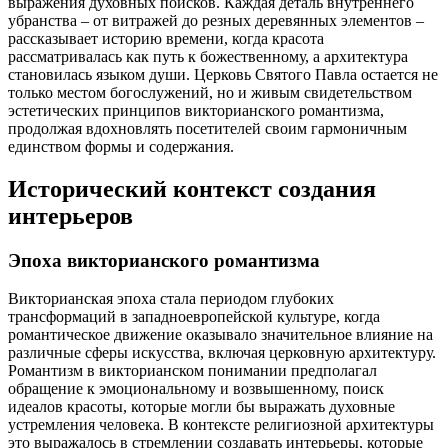
выражения духовных поисков.
Каждая деталь внутреннего
убранства – от витражей до резных деревянных элементов –
рассказывает историю времени, когда красота
рассматривалась как путь к божественному, а архитектура
становилась языком души. Церковь Святого Павла остается не
только местом богослужений, но и живым свидетельством
эстетических принципов викторианского романтизма,
продолжая вдохновлять посетителей своим гармоничным
единством формы и содержания.
Исторический контекст создания
интерьеров
Эпоха викторианского романтизма
Викторианская эпоха стала периодом глубоких
трансформаций в западноевропейской культуре, когда
романтическое движение оказывало значительное влияние на
различные сферы искусства, включая церковную архитектуру.
Романтизм в викторианском понимании предполагал
обращение к эмоциональному и возвышенному, поиск
идеалов красоты, которые могли бы выражать духовные
устремления человека. В контексте религиозной архитектуры
это выражалось в стремлении создавать интерьеры, которые