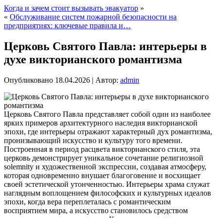
Когда и зачем стоит вызывать эвакуатор
»
«
Обслуживание систем пожарной безопасности на
предприятиях: ключевые правила и…
Церковь Святого Павла: интерьеры в
духе викторианского романтизма
Опубликовано
18.04.2026
|
Автор:
admin
Церковь Святого Павла представляет собой один из наиболее
ярких примеров архитектурного наследия викторианской
эпохи, где интерьеры отражают характерный дух романтизма,
пронизывающий искусство и культуру того времени.
Построенная в период расцвета викторианского стиля, эта
церковь демонстрирует уникальное сочетание религиозной
solemnity и художественной экспрессии, создавая атмосферу,
которая одновременно внушает благоговение и восхищает
своей эстетической утонченностью. Интерьеры храма служат
наглядным воплощением философских и культурных идеалов
эпохи, когда вера переплеталась с романтическим
восприятием мира, а искусство становилось средством