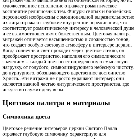
витражей часто заимствованы из библейской истории, но их
художественное исполнение отражает романтическое
восприятие религиозных тем. Фигуры святых и библейских
персонажей изображены с эмоциональной выразительностью,
их лица отражают глубокие внутренние переживания, что
соответствует романтическому интересу к человеческой душе
и ее взаимоотношениям с божественным. Цветовая палитра
витражей отличается насыщенностью и сложностью тонов,
что создает особую световую атмосферу в интерьере церкви.
Когда солнечный свет проходит через цветное стекло, он
преображает пространство, наполняя его символическим
значением – каждый цвет несет определенную смысловую
нагрузку, от голубого, символизирующего небесную чистоту,
до пурпурного, обозначающего царственное достоинство
Христа. Эти витражи не просто украшают интерьер; они
являются важной частью литургического пространства, где
искусство служит делу веры.
Цветовая палитра и материалы
Символика цвета
Цветовое решение интерьеров церкви Святого Палла
отражает глубокую символику, характерную для