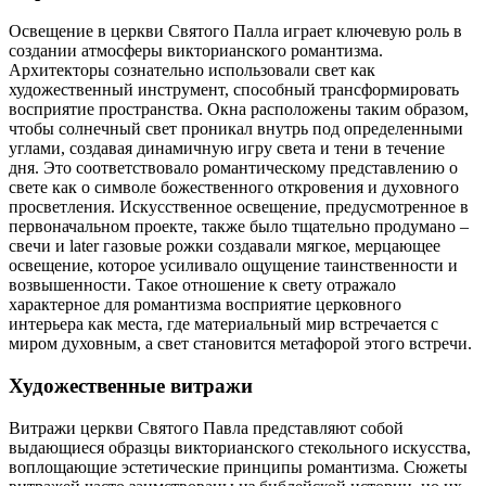
Освещение в церкви Святого Палла играет ключевую роль в
создании атмосферы викторианского романтизма.
Архитекторы сознательно использовали свет как
художественный инструмент, способный трансформировать
восприятие пространства. Окна расположены таким образом,
чтобы солнечный свет проникал внутрь под определенными
углами, создавая динамичную игру света и тени в течение
дня. Это соответствовало романтическому представлению о
свете как о символе божественного откровения и духовного
просветления. Искусственное освещение, предусмотренное в
первоначальном проекте, также было тщательно продумано –
свечи и later газовые рожки создавали мягкое, мерцающее
освещение, которое усиливало ощущение таинственности и
возвышенности. Такое отношение к свету отражало
характерное для романтизма восприятие церковного
интерьера как места, где материальный мир встречается с
миром духовным, а свет становится метафорой этого встречи.
Художественные витражи
Витражи церкви Святого Павла представляют собой
выдающиеся образцы викторианского стекольного искусства,
воплощающие эстетические принципы романтизма. Сюжеты