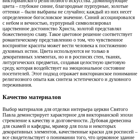
викторианского религиозного искусства. Доминирующие
цвета – глубокие синие, благородные пурпурные, золотые
оттенки – были выбраны не случайно; каждый из них несет
определенное богословское значение. Синий ассоциировался
с небом и вечностью, пурпурный символизировал
царственное достоинство Христа, золотой представлял
божественную славу. Такое цветовое решение соответствует
романтическому представлению о том, что чувственное
восприятие красоты может вести человека к постижению
духовных истин. Цвета используются не только в
декоративных элементах, но и в росписях стен, тканях,
литургических предметах, создавая целостную цветовую
среду, которая воздействует на эмоциональное состояние
посетителей. Этот подход отражает викторианское понимание
религиозного опыта как синтеза эстетического и духовного
переживания.
Качество материалов
Выбор материалов для отделки интерьера церкви Святого
Павла демонстрирует характерное для викторианской эпохи
стремление к качеству и долговечности. Дубовая древесина
для скамей и кафедры, мрамор для пола и некоторых
декоративных элементов, качественные краски для росписей –
все свидетельствует о понимании того, что церковное здание