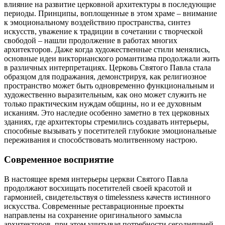
влияние на развитие церковной архитектуры в последующие
периоды. Принципы, воплощенные в этом храме – внимание
к эмоциональному воздействию пространства, синтез
искусств, уважение к традиции в сочетании с творческой
свободой – нашли продолжение в работах многих
архитекторов. Даже когда художественные стили менялись,
основные идеи викторианского романтизма продолжали жить
в различных интерпретациях. Церковь Святого Павла стала
образцом для подражания, демонстрируя, как религиозное
пространство может быть одновременно функциональным и
художественно выразительным, как оно может служить не
только практическим нуждам общины, но и ее духовным
исканиям. Это наследие особенно заметно в тех церковных
зданиях, где архитекторы стремились создавать интерьеры,
способные вызывать у посетителей глубокие эмоциональные
переживания и способствовать молитвенному настрою.
Современное восприятие
В настоящее время интерьеры церкви Святого Павла
продолжают восхищать посетителей своей красотой и
гармонией, свидетельствуя о timelessness качеств истинного
искусства. Современные реставрационные проекты
направлены на сохранение оригинального замысла
архитекторов, при этом учитывая потребности сегодняшней