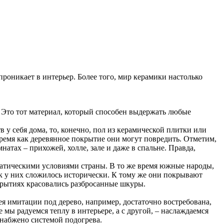
роникает в интерьер. Более того, мир керамики настолько
 Это тот материал, который способен выдержать любые
у себя дома, то, конечно, пол из керамической плитки или
время как деревянное покрытие они могут повредить. Отметим,
натах – прихожей, холле, зале и даже в спальне. Правда,
иматическими условиями страны. В то же время южные народы,
к у них сложилось исторически. К тому же они покрывают
окрытиях красовались разбросанные шкуры.
ея имитации под дерево, например, достаточно востребована,
 мы радуемся теплу в интерьере, а с другой, – наслаждаемся
снабжено системой подогрева.