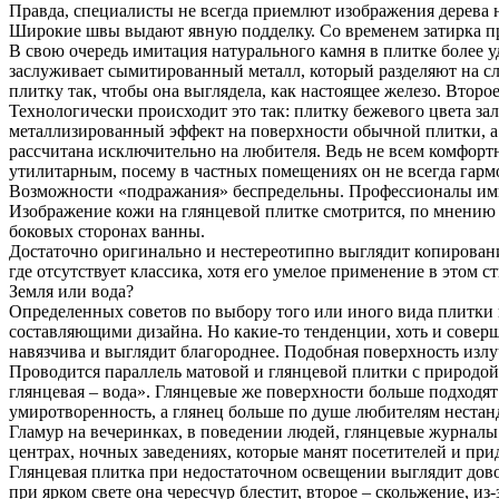
Правда, специалисты не всегда приемлют изображения дерева на
Широкие швы выдают явную подделку. Со временем затирка про
В свою очередь имитация натурального камня в плитке более у
заслуживает сымитированный металл, который разделяют на с
плитку так, чтобы она выглядела, как настоящее железо. Втор
Технологически происходит это так: плитку бежевого цвета зал
металлизированный эффект на поверхности обычной плитки, а 
рассчитана исключительно на любителя. Ведь не всем комфорт
утилитарным, посему в частных помещениях он не всегда гармо
Возможности «подражания» беспредельны. Профессионалы имит
Изображение кожи на глянцевой плитке смотрится, по мнению ди
боковых сторонах ванны.
Достаточно оригинально и нестереотипно выглядит копирование
где отсутствует классика, хотя его умелое применение в этом 
Земля или вода?
Определенных советов по выбору того или иного вида плитки н
составляющими дизайна. Но какие-то тенденции, хоть и совер
навязчива и выглядит благороднее. Подобная поверхность излу
Проводится параллель матовой и глянцевой плитки с природой: «
глянцевая – вода». Глянцевые же поверхности больше подходя
умиротворенность, а глянец больше по душе любителям нестанд
Гламур на вечеринках, в поведении людей, глянцевые журналы
центрах, ночных заведениях, которые манят посетителей и при
Глянцевая плитка при недостаточном освещении выглядит довольн
при ярком свете она чересчур блестит, второе – скольжение, из