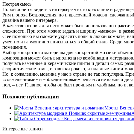
Пестрая смесь
Порой хочется видеть в интерьере что-то красочное и радующее
Рим и эпоха Возрождения, но и красочный модерн, сдержанный
дизайна вашего интерьера.
В качестве основы для него может быть использовано практи
сложности. При этом можно задать и ширину «мазков», и разме
С ее помощью вы сможете украсить полы в любой комнате, напр
уместно и гармонично вписываться в общий стиль. Среди мног
помещения.
Выбор конкретного материала для конкретной мозаики обычно д
композиция может быть выполнена из комбинации материалов.
получать каменные и керамические плиты и детали самых разл
флористические темы, и завитки рококо, и плавные линии моде
Но, к сожалению, мозаика у нас в стране не так популярна. При
«совмещениями» и «объединениями» решается не каждый дизайн
пол, – нет. Главное, чтобы он был прочным и удобным, но и, к
Похожие публикации
Мосты Венеци
А
Интересные записи