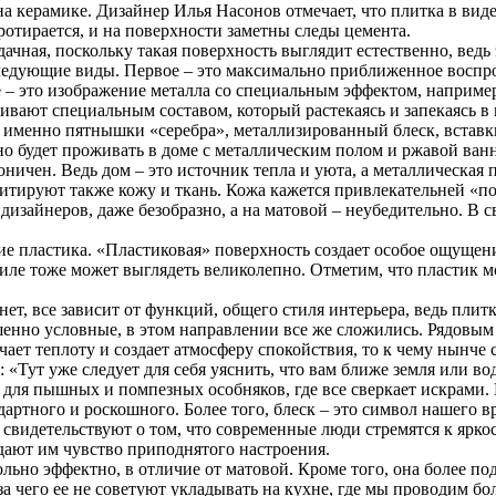
 керамике. Дизайнер Илья Насонов отмечает, что плитка в виде 
тирается, и на поверхности заметны следы цемента.
дачная, поскольку такая поверхность выглядит естественно, вед
ледующие виды. Первое – это максимально приближенное воспро
ое – это изображение металла со специальным эффектом, наприме
ивают специальным составом, который растекаясь и запекаясь в 
именно пятнышки «серебра», металлизированный блеск, вставки
но будет проживать в доме с металлическим полом и ржавой ван
ничен. Ведь дом – это источник тепла и уюта, а металлическая 
ируют также кожу и ткань. Кожа кажется привлекательней «под
зайнеров, даже безобразно, а на матовой – неубедительно. В св
 пластика. «Пластиковая» поверхность создает особое ощущение 
стиле тоже может выглядеть великолепно. Отметим, что пластик 
ет, все зависит от функций, общего стиля интерьера, ведь пли
шенно условные, в этом направлении все же сложились. Рядовым
чает теплоту и создает атмосферу спокойствия, то к чему нынче
Тут уже следует для себя уяснить, что вам ближе земля или вода,
т для пышных и помпезных особняков, где все сверкает искрами
артного и роскошного. Более того, блеск – это символ нашего 
 свидетельствуют о том, что современные люди стремятся к ярк
дают им чувство приподнятого настроения.
о эффектно, в отличие от матовой. Кроме того, она более податл
-за чего ее не советуют укладывать на кухне, где мы проводим б