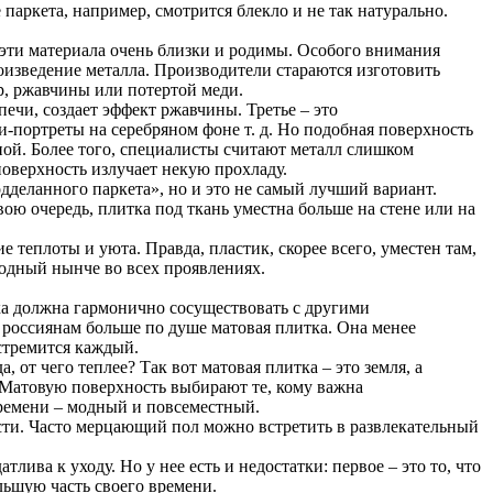
паркета, например, смотрится блекло и не так натурально.
ь эти материала очень близки и родимы. Особого внимания
изведение металла. Производители стараются изготовить
р, ржавчины или потертой меди.
печи, создает эффект ржавчины. Третье – это
-портреты на серебряном фоне т. д. Но подобная поверхность
ной. Более того, специалисты считают металл слишком
поверхность излучает некую прохладу.
деланного паркета», но и это не самый лучший вариант.
ою очередь, плитка под ткань уместна больше на стене или на
теплоты и уюта. Правда, пластик, скорее всего, уместен там,
модный нынче во всех проявлениях.
тка должна гармонично сосуществовать с другими
 россиянам больше по душе матовая плитка. Она менее
 стремится каждый.
 от чего теплее? Так вот матовая плитка – это земля, а
. Матовую поверхность выбирают те, кому важна
времени – модный и повсеместный.
ости. Часто мерцающий пол можно встретить в развлекательный
ива к уходу. Но у нее есть и недостатки: первое – это то, что
ольшую часть своего времени.