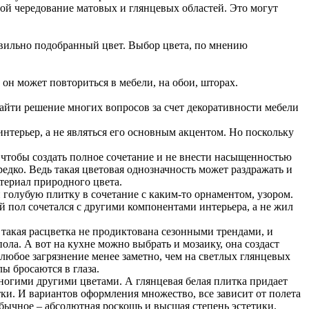
бой чередование матовых и глянцевых областей. Это могут
равильно подобранный цвет. Выбор цвета, по мнению
 он может повториться в мебели, на обои, шторах.
 найти решение многих вопросов за счет декоративности мебели
нтерьер, а не являться его основным акцентом. Но поскольку
 чтобы создать полное сочетание и не внести насыщенностью
едко. Ведь такая цветовая однозначность может раздражать и
териал природного цвета.
голубую плитку в сочетание с каким-то орнаментом, узором.
ой пол сочетался с другими компонентами интерьера, а не жил
 такая расцветка не продиктована сезонными трендами, и
ла. А вот на кухне можно выбрать и мозаику, она создаст
юбое загрязнение менее заметно, чем на светлых глянцевых
ы бросаются в глаза.
многими другими цветами. А глянцевая белая плитка придает
итки. И вариантов оформления множество, все зависит от полета
бычное – абсолютная роскошь и высшая степень эстетики.