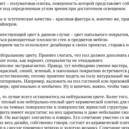
нт – полуматовая плитка, поверхность которой представляет со
е под определенным углом зрения при достаточном освещении.
 и эстетические качества – красивая фактура и, конечно же, п
зайнером.
авенствующий цвет в данном случае – цвет напольного покрытия,
ться разноцветные плоскости стен и предметов мебели.
й прием часто используют дизайнеры в своих проектах, стараясь
йтральному цвету. Принято считать, что пол должен дополнять и
ие полы, как вариант, специалисты не откидывают.
полне экстравагантно. Правда, тут необходимо умение мастера,
 красный, синий, зеленый, в напольных покрытиях встречаются р
естественному, потому приятнее видеть на полу натуральный ма
ентировать. Например, выложить на пол гостиной или прихожей 
 мере, оригинально и необычно. Ну и конечно, важно, чтобы так
 то лучше всего остановитесь на нейтральном цвете. Более того,
теплый или нейтрально-теплый цвет керамической плитки для по
 на темных поверхностях и поверхностях зернистой структуры л
вета имеют недостаток: на них царапины и даже небольшие скол
ый. Он выглядит элегантно и изящно. Его сочетание уместно со 
лах весь дизайн, собственно говоря, состоит из керамической пл
 в санузле применил черную и золотую мозаику. Сочетание нео