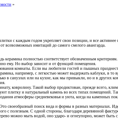
имости
»
литки с каждым годом укрепляет свои позиции, и все активнее п
: от всевозможных имитаций до самого смелого авангарда.
дь керамика полностью соответствует обозначенным критериям.
нно ему. Но выбор зависит и от функций помещения.
ования комнаты. Если вы любители гостей и пышных празднеств 
ерамика, например, с легкостью может выдержать каблуки, в то 
ко в санузлах или на кухне, как мы привыкли, но и в других ком
ия.
минату, ковролину. Такой выбор продиктован, прежде всего, кл
уют плитку и натуральный камень во всех типах помещений. Та
 создания атмосферы средневековья и уюта, когда на каменных п
. Это своеобразный поиск вида и формы в разных материалах. Ид
ого с полезным. С одной стороны, благодаря деревянной фактуре
дерево можно мыть водой, оно ударо- и огнеупорно, может быть 