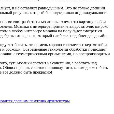
олнует, и не оставляет равнодушным. Это не только древний
авильный рисунок, который бы подчеркивал индивидуальность
ы позволяют разбить на мозаичные элементы картину любой
товлена. Мозаика в интерьере применяется достаточно широко.
этом в любом интерьере мозаика на полу будет смотреться
добрать тот вариант, который наиболее подойдет для дизайна
едует забывать, что камень хорошо сочетается с керамикой и
и и роскоши. Современные технологии обработки позволяют
мозаики с геометрическими орнаментами, но воспроизводить и
ого, суть мозаики состоит из сочетания, а работать над
. Общих правил, советов по поводу того, каким должен быть
ре все должно быть прекрасно!
новится древним памятник архитектуры