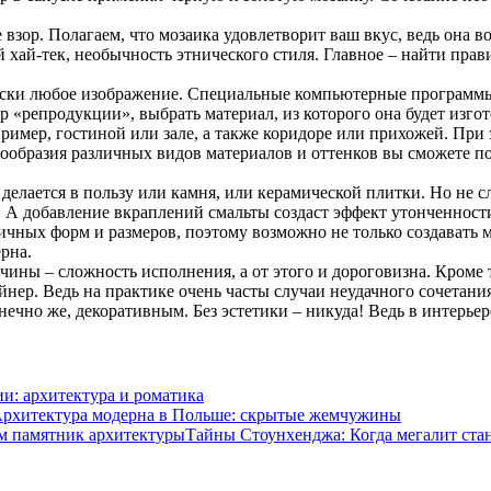
 взор. Полагаем, что мозаика удовлетворит ваш вкус, ведь она в
 хай-тек, необычность этнического стиля. Главное – найти пр
чески любое изображение. Специальные компьютерные программ
р «репродукции», выбрать материал, из которого она будет изго
имер, гостиной или зале, а также коридоре или прихожей. При 
ообразия различных видов материалов и оттенков вы сможете по
елается в пользу или камня, или керамической плитки. Но не сл
 А добавление вкраплений смальты создаст эффект утонченност
ичных форм и размеров, поэтому возможно не только создавать 
рна.
чины – сложность исполнения, а от этого и дороговизна. Кроме т
ер. Ведь на практике очень часты случаи неудачного сочетания
онечно же, декоративным. Без эстетики – никуда! Ведь в интерье
и: архитектура и роматика
рхитектура модерна в Польше: скрытые жемчужины
Тайны Стоунхенджа: Когда мегалит ста