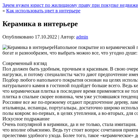
Зачем нужен юрист по жилищному праву при покупке недвиж
«
Как использовать цвет в интерьере
Керамика в интерьере
Опубликовано
17.10.2022
|
Автор:
admin
Напольное покрытие из керамической п
богат и разнообразен, что выбрать можно все, что угодно душе
Современный взгляд
Пол должен быть удобным, прочным и красивым. В свою очере
нагрузки, и потому специалисты часто дают предпочтение име
Подбор любого напольного покрытия основан на целях использ
натурального камня в гостиной подойдет больше всего. Ведь к
что керамическая плитка в последнее время применяется не толь
плитка в спальне скорее новинка, чем уже устоявшаяся тенденц
Россияне все же по-прежнему отдают предпочтение дереву, ла
итальянцы, испанцы, португальцы, достаточно широко использ
полы ковром: во-первых, в целях утепления, а во-вторых, для
Искусное подражание
Очень популярной в керамики, да и не только, стала имитация
что вполне объяснимо. Ведь тут стоит вопрос сочетания приятн
прелестями удобного ухода. Более того, такое «керамическое» 