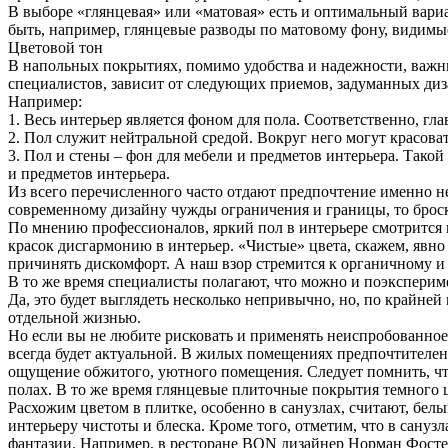
В выборе «глянцевая» или «матовая» есть и оптимальный вариа
быть, например, глянцевые разводы по матовому фону, видимы
Цветовой тон
В напольных покрытиях, помимо удобства и надежности, важны
специалистов, зависит от следующих приемов, задуманных ди
Например:
1. Весь интерьер является фоном для пола. Соответственно, гл
2. Пол служит нейтральной средой. Вокруг него могут красова
3. Пол и стены – фон для мебели и предметов интерьера. Тако
и предметов интерьера.
Из всего перечисленного часто отдают предпочтение именно не
современному дизайну чужды ограничения и границы, то броск
По мнению профессионалов, яркий пол в интерьере смотрится в
красок дисгармонию в интерьер. «Чистые» цвета, скажем, явно
причинять дискомфорт. А наш взор стремится к органичному и 
В то же время специалисты полагают, что можно и поэксперим
Да, это будет выглядеть несколько непривычно, но, по крайней
отдельной жизнью.
Но если вы не любите рисковать и применять неиспробованное,
всегда будет актуальной. В жилых помещениях предпочтителен 
ощущение обжитого, уютного помещения. Следует помнить, что
полах. В то же время глянцевые плиточные покрытия темного ц
Расхожим цветом в плитке, особенно в санузлах, считают, бел
интерьеру чистоты и блеска. Кроме того, отметим, что в сануз
фантазии. Например, в ресторане BON дизайнер Норман Фостер