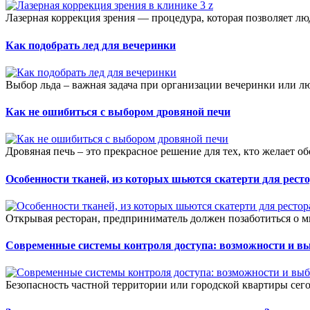
Лазерная коррекция зрения — процедура, которая позволяет лю
Как подобрать лед для вечеринки
Выбор льда – важная задача при организации вечеринки или лю
Как не ошибиться с выбором дровяной печи
Дровяная печь – это прекрасное решение для тех, кто желает о
Особенности тканей, из которых шьются скатерти для рест
Открывая ресторан, предприниматель должен позаботиться о м
Современные системы контроля доступа: возможности и в
Безопасность частной территории или городской квартиры сего