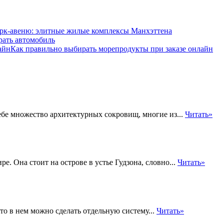
рк-авеню: элитные жилые комплексы Манхэттена
рать автомобиль
Как правильно выбирать морепродукты при заказе онлайн
ебе множество архитектурных сокровищ, многие из...
Читать»
. Она стоит на острове в устье Гудзона, словно...
Читать»
то в нем можно сделать отдельную систему...
Читать»