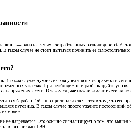
равности
машины — одна из самых востребованных разновидностей бытов
 В таком случае не стоит пытаться починить ее самостоятельно:
сего?
 В таком случае нужно сначала убедиться в исправности сети пит
современных моделях. При необходимости разблокируйте управле
ка напряжения в сети. В таком случае нужно заменить его на но
титься барабан. Обычно причина заключается в том, что его пр
вшаяся пуговица. В таком случае просто удалите посторонний 
х на новые.
е не нагревается. Это обычно сигнализирует о том, что вышел и
 установить новый ТЭН.