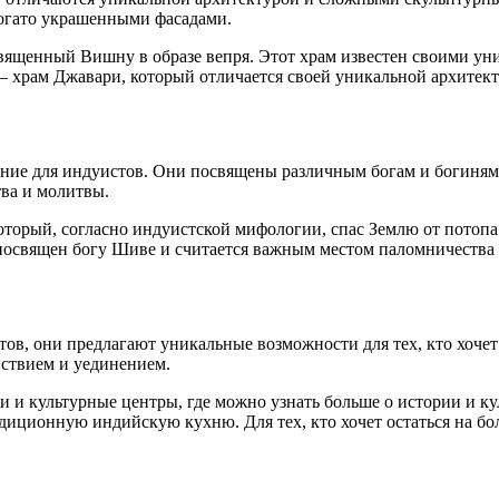
огато украшенными фасадами.
священный Вишну в образе вепря. Этот храм известен своими у
— храм Джавари, который отличается своей уникальной архите
ние для индуистов. Они посвящены различным богам и богиням
ва и молитвы.
оторый, согласно индуистской мифологии, спас Землю от потопа
 посвящен богу Шиве и считается важным местом паломничества
ов, они предлагают уникальные возможности для тех, кто хочет
йствием и уединением.
и и культурные центры, где можно узнать больше о истории и к
иционную индийскую кухню. Для тех, кто хочет остаться на бол