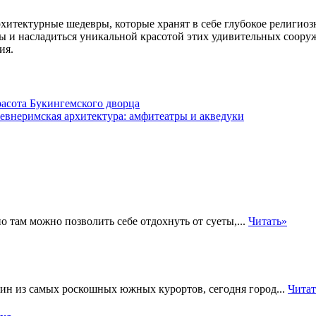
итектурные шедевры, которые хранят в себе глубокое религиоз
ры и насладиться уникальной красотой этих удивительных сооруж
ия.
асота Букингемского дворца
евнеримская архитектура: амфитеатры и акведуки
 там можно позволить себе отдохнуть от суеты,...
Читать»
н из самых роскошных южных курортов, сегодня город...
Читат