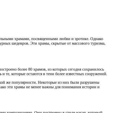
кальными храмами, посвященными любви и эротике. Однако
турных шедевров. Эти храмы, скрытые от массового туризма,
остроено более 80 храмов, из которых сегодня сохранилось
 и те, которые остаются в тени более известных сооружений.
кой же популярности. Некоторые из них были разрушены
нако эти храмы не менее важны для понимания истории и
ыми композициями. Они построены в стиле нагар, который