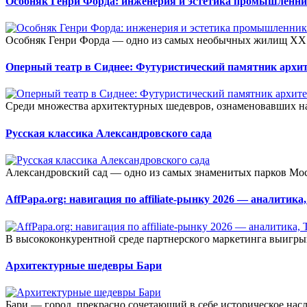
Особняк Генри Форда: инженерия и эстетика промышленн
Особняк Генри Форда — одно из самых необычных жилищ XX ве
Оперный театр в Сиднее: Футуристический памятник архи
Среди множества архитектурных шедевров, ознаменовавших нас
Русская классика Александровского сада
Александровский сад — одно из самых знаменитых парков Мос
AffPapa.org: навигация по affiliate-рынку 2026 — аналити
В высококонкурентной среде партнерского маркетинга выигрывае
Архитектурные шедевры Бари
Бари — город, прекрасно сочетающий в себе историческое нас