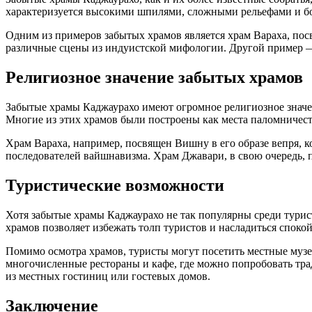
характеризуется высокими шпилями, сложными рельефами и б
Одним из примеров забытых храмов является храм Вараха, по
различные сцены из индуистской мифологии. Другой пример 
Религиозное значение забытых храмов
Забытые храмы Каджаурахо имеют огромное религиозное значе
Многие из этих храмов были построены как места паломничест
Храм Вараха, например, посвящен Вишну в его образе вепря, к
последователей вайшнавизма. Храм Джавари, в свою очередь,
Туристические возможности
Хотя забытые храмы Каджаурахо не так популярны среди турист
храмов позволяет избежать толп туристов и насладиться споко
Помимо осмотра храмов, туристы могут посетить местные музе
многочисленные рестораны и кафе, где можно попробовать трад
из местных гостиниц или гостевых домов.
Заключение