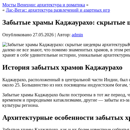
Мосты Венеции: архитектура и роматика
»
«
Лас-Вегас: архитектура развлечений и азартных игр
Забытые храмы Каджаурахо: скрытые 
Опубликовано
27.05.2026
|
Автор:
admin
К
далеко не все знают, что помимо знаменитых храмов, в этом 
хранят в себе удивительные истории, уникальные архитектурны
История забытых храмов Каджаурахо
Каджаурахо, расположенный в центральной части Индии, был ст
около 25. Большинство из них посвящены индуистским богам, т
Забытые храмы Каджаурахо были построены в тот же период, ч
временем и природными катаклизмами, другие — забыты из-за 
культуры региона.
Архитектурные особенности забытых х
Забытые храмы Каджаурахо, как и их более известные собрать