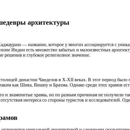
шедевры архитектуры
аджаурахо — название, которое у многих ассоциируется с уни
регионе Индии есть множество забытых и малоизвестных архитек
е решения и глубокое религиозное значение.
олицей династии Чанделов в X-XII веках. В этот период было п
аким как Шива, Вишну и Брахма. Однако среди этих храмов есть
то и знаменитые храмы, но по разным причинам не получили та
отсутствия интереса со стороны туристов и исследователей. Од
рамов
я, отличаются уникальной архитектурой и сложными скульптурн