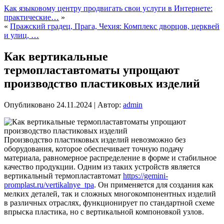
Как языковому центру продвигать свои услуги в Интернете:
практические…
»
«
Пражский градец, Прага, Чехия: Комплекс дворцов, церквей
и улиц, …
Как вертикальные
термопластавтоматы упрощают
производство пластиковых изделий
Опубликовано
24.11.2024
|
Автор:
admin
Производство пластиковых изделий невозможно без
оборудования, которое обеспечивает точную подачу
материала, равномерное распределение в форме и стабильное
качество продукции. Одним из таких устройств является
вертикальный термопластавтомат
https://gemini-
promplast.ru/vertikalnye_tpa
. Он применяется для создания как
мелких деталей, так и сложных многокомпонентных изделий
в различных отраслях, функционирует по стандартной схеме
впрыска пластика, но с вертикальной компоновкой узлов.