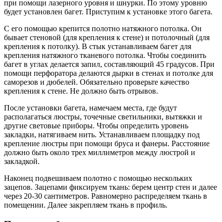
при помощи лазерного уровня и шнурки. По этому уровню
будет установлен багет. Приступим к установке этого багета.
С его помощью крепится полотно натяжного потолка. Он
бывает стеновой (для крепления к стене) и потолочный (для
крепления к потолку). В стык устанавливаем багет для
крепления натяжного тканевого потолка. Чтобы соединить
багет в углах делается запил, составляющий 45 градусов. При
помощи перфоратора делаются дырки в стенах и потолке для
саморезов и дюбелей. Обязательно проверьте качество
крепления к стене. Не должно быть отрывов.
После установки багета, намечаем места, где будут
располагаться люстры, точечные светильники, вытяжки и
другие световые приборы. Чтобы определить уровень
закладки, натягиваем нить. Устанавливаем площадку под
крепление люстры при помощи бруса и фанеры. Расстояние
должно быть около трех миллиметров между люстрой и
закладкой.
Наконец подвешиваем полотно с помощью нескольких
зацепов. Зацепами фиксируем ткань: берем центр стен и далее
через 20-30 сантиметров. Равномерно распределяем ткань в
помещении. Далее закрепляем ткань в профиль.