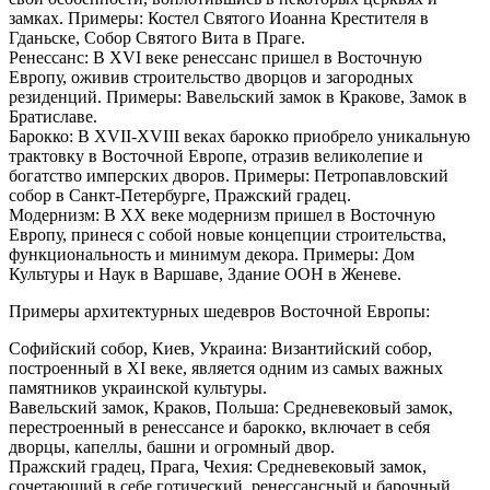
замкаx. Примеры: Костел Святого Иоанна Крестителя в
Гданьске, Собор Святого Вита в Праге.
Ренессанс: В XVI веке ренессанс пришел в Восточную
Европу, оживив строительство дворцов и загородных
резиденций. Примеры: Вавельский замок в Кракове, Замок в
Братиславе.
Барокко: В XVII-XVIII веках барокко приобрело уникальную
трактовку в Восточной Европе, отразив великолепие и
богатство имперских дворов. Примеры: Петропавловский
собор в Санкт-Петербурге, Пражский градец.
Модернизм: В XX веке модернизм пришел в Восточную
Европу, принеся с собой новые концепции строительства,
функциональность и минимум декора. Примеры: Дом
Культуры и Наук в Варшаве, Здание ООН в Женеве.
Примеры архитектурных шедевров Восточной Европы:
Софийский собор, Киев, Украина: Византийский собор,
построенный в XI веке, является одним из самых важных
памятников украинской культуры.
Вавельский замок, Краков, Польша: Средневековый замок,
перестроенный в ренессансе и барокко, включает в себя
дворцы, капеллы, башни и огромный двор.
Пражский градец, Прага, Чехия: Средневековый замок,
сочетающий в себе готический, ренессансный и барочный