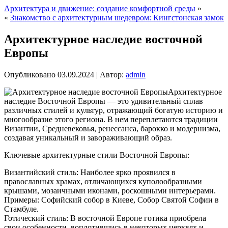
Архитектура и движение: создание комфортной среды
»
«
Знакомство с архитектурным шедевром: Кингстонская замок
Архитектурное наследие восточной
Европы
Опубликовано
03.09.2024
|
Автор:
admin
Архитектурное
наследие Восточной Европы — это удивительный сплав
различных стилей и культур, отражающий богатую историю и
многообразие этого региона. В нем переплетаются традиции
Византии, Средневековья, ренессанса, барокко и модернизма,
создавая уникальный и завораживающий образ.
Ключевые архитектурные стили Восточной Европы:
Византийский стиль: Наиболее ярко проявился в
православных храмах, отличающихся куполообразными
крышами, мозаичными иконами, роскошными интерьерами.
Примеры: Софийский собор в Киеве, Собор Святой Софии в
Стамбуле.
Готический стиль: В восточной Европе готика приобрела
свои особенности, воплотившись в некоторых церквях и