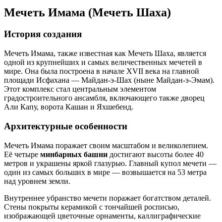
Мечеть Имама (Мечеть Шаха)
История создания
Мечеть Имама, также известная как Мечеть Шаха, является
одной из крупнейших и самых величественных мечетей в
мире. Она была построена в начале XVII века на главной
площади Исфахана — Майдан-э-Шах (ныне Майдан-э-Эмам).
Этот комплекс стал центральным элементом
градостроительного ансамбля, включающего также дворец
Али Капу, ворота Кашан и Яхшебенд.
Архитектурные особенности
Мечеть Имама поражает своим масштабом и великолепием.
Её четыре
минбарных башни
достигают высоты более 40
метров и украшены яркой глазурью. Главный купол мечети —
один из самых больших в мире — возвышается на 53 метра
над уровнем земли.
Внутреннее убранство мечети поражает богатством деталей.
Стены покрыты керамикой с тончайшей росписью,
изображающей цветочные орнаменты, каллиграфические