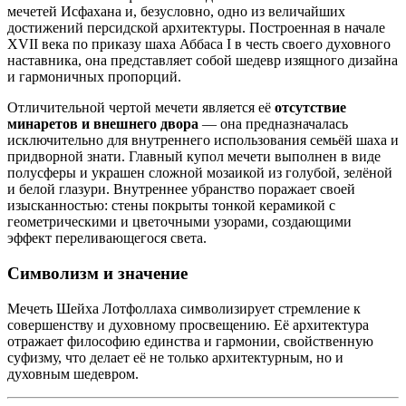
мечетей Исфахана и, безусловно, одно из величайших
достижений персидской архитектуры. Построенная в начале
XVII века по приказу шаха Аббаса I в честь своего духовного
наставника, она представляет собой шедевр изящного дизайна
и гармоничных пропорций.
Отличительной чертой мечети является её
отсутствие
минаретов и внешнего двора
— она предназначалась
исключительно для внутреннего использования семьёй шаха и
придворной знати. Главный купол мечети выполнен в виде
полусферы и украшен сложной мозаикой из голубой, зелёной
и белой глазури. Внутреннее убранство поражает своей
изысканностью: стены покрыты тонкой керамикой с
геометрическими и цветочными узорами, создающими
эффект переливающегося света.
Символизм и значение
Мечеть Шейха Лотфоллаха символизирует стремление к
совершенству и духовному просвещению. Её архитектура
отражает философию единства и гармонии, свойственную
суфизму, что делает её не только архитектурным, но и
духовным шедевром.