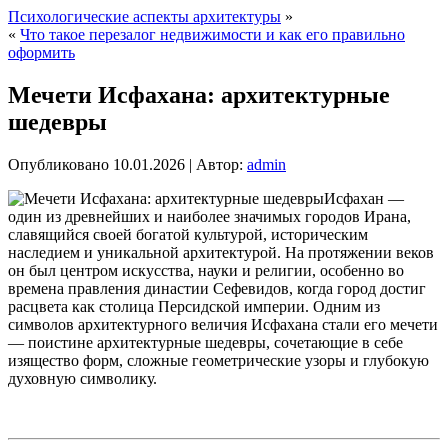
Психологические аспекты архитектуры
»
«
Что такое перезалог недвижимости и как его правильно
оформить
Мечети Исфахана: архитектурные
шедевры
Опубликовано
10.01.2026
|
Автор:
admin
Исфахан —
один из древнейших и наиболее значимых городов Ирана,
славящийся своей богатой культурой, историческим
наследием и уникальной архитектурой. На протяжении веков
он был центром искусства, науки и религии, особенно во
времена правления династии Сефевидов, когда город достиг
расцвета как столица Персидской империи. Одним из
символов архитектурного величия Исфахана стали его мечети
— поистине архитектурные шедевры, сочетающие в себе
изящество форм, сложные геометрические узоры и глубокую
духовную символику.