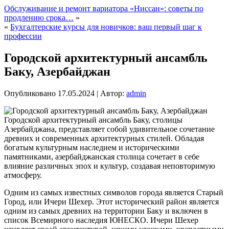
Обслуживание и ремонт вариатора «Ниссан»: советы по
продлению срока…
»
«
Бухгалтерские курсы для новичков: ваш первый шаг к
профессии
Городской архитектурный ансамбль
Баку, Азербайджан
Опубликовано
17.05.2024
|
Автор:
admin
Городской архитектурный ансамбль Баку, столицы
Азербайджана, представляет собой удивительное сочетание
древних и современных архитектурных стилей. Обладая
богатым культурным наследием и историческими
памятниками, азербайджанская столица сочетает в себе
влияние различных эпох и культур, создавая неповторимую
атмосферу.
Одним из самых известных символов города является Старый
Город, или Ичери Шехер. Этот исторический район является
одним из самых древних на территории Баку и включен в
список Всемирного наследия ЮНЕСКО. Ичери Шехер