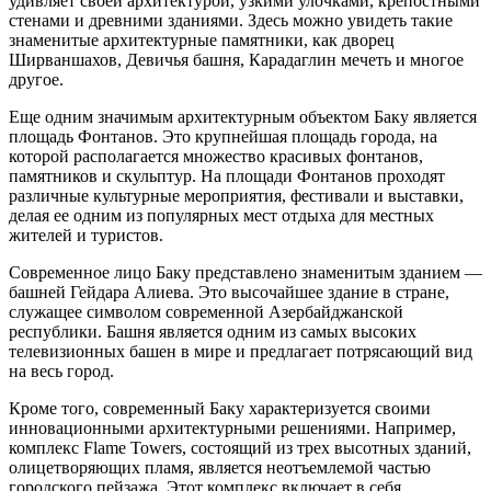
удивляет своей архитектурой, узкими улочками, крепостными
стенами и древними зданиями. Здесь можно увидеть такие
знаменитые архитектурные памятники, как дворец
Ширваншахов, Девичья башня, Карадаглин мечеть и многое
другое.
Еще одним значимым архитектурным объектом Баку является
площадь Фонтанов. Это крупнейшая площадь города, на
которой располагается множество красивых фонтанов,
памятников и скульптур. На площади Фонтанов проходят
различные культурные мероприятия, фестивали и выставки,
делая ее одним из популярных мест отдыха для местных
жителей и туристов.
Современное лицо Баку представлено знаменитым зданием —
башней Гейдара Алиева. Это высочайшее здание в стране,
служащее символом современной Азербайджанской
республики. Башня является одним из самых высоких
телевизионных башен в мире и предлагает потрясающий вид
на весь город.
Кроме того, современный Баку характеризуется своими
инновационными архитектурными решениями. Например,
комплекс Flame Towers, состоящий из трех высотных зданий,
олицетворяющих пламя, является неотъемлемой частью
городского пейзажа. Этот комплекс включает в себя