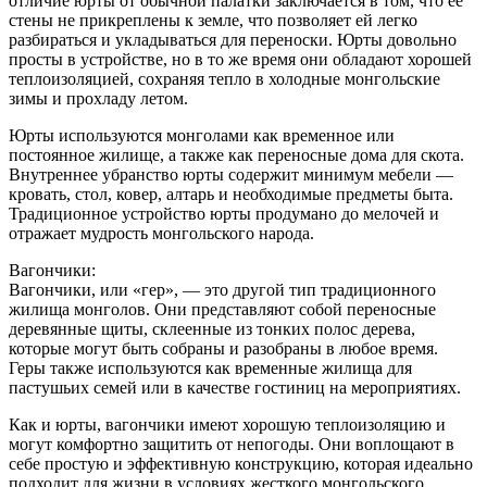
отличие юрты от обычной палатки заключается в том, что ее
стены не прикреплены к земле, что позволяет ей легко
разбираться и укладываться для переноски. Юрты довольно
просты в устройстве, но в то же время они обладают хорошей
теплоизоляцией, сохраняя тепло в холодные монгольские
зимы и прохладу летом.
Юрты используются монголами как временное или
постоянное жилище, а также как переносные дома для скота.
Внутреннее убранство юрты содержит минимум мебели —
кровать, стол, ковер, алтарь и необходимые предметы быта.
Традиционное устройство юрты продумано до мелочей и
отражает мудрость монгольского народа.
Вагончики:
Вагончики, или «гер», — это другой тип традиционного
жилища монголов. Они представляют собой переносные
деревянные щиты, склеенные из тонких полос дерева,
которые могут быть собраны и разобраны в любое время.
Геры также используются как временные жилища для
пастушьих семей или в качестве гостиниц на мероприятиях.
Как и юрты, вагончики имеют хорошую теплоизоляцию и
могут комфортно защитить от непогоды. Они воплощают в
себе простую и эффективную конструкцию, которая идеально
подходит для жизни в условиях жесткого монгольского