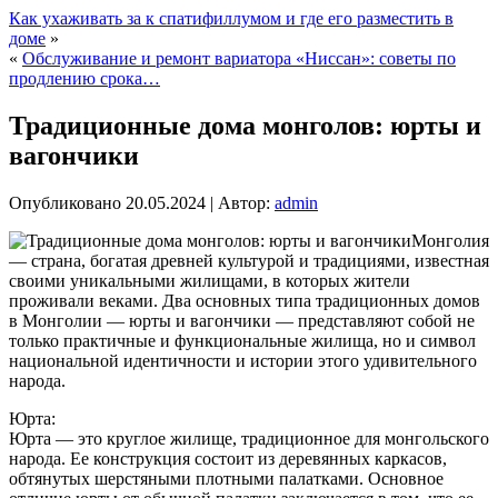
Как ухаживать за к спатифиллумом и где его разместить в
доме
»
«
Обслуживание и ремонт вариатора «Ниссан»: советы по
продлению срока…
Традиционные дома монголов: юрты и
вагончики
Опубликовано
20.05.2024
|
Автор:
admin
Монголия
— страна, богатая древней культурой и традициями, известная
своими уникальными жилищами, в которых жители
проживали веками. Два основных типа традиционных домов
в Монголии — юрты и вагончики — представляют собой не
только практичные и функциональные жилища, но и символ
национальной идентичности и истории этого удивительного
народа.
Юрта:
Юрта — это круглое жилище, традиционное для монгольского
народа. Ее конструкция состоит из деревянных каркасов,
обтянутых шерстяными плотными палатками. Основное