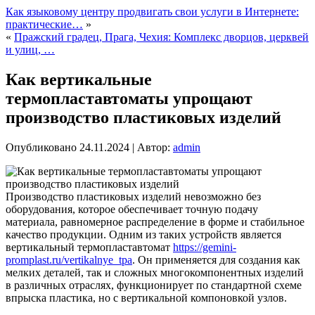
Как языковому центру продвигать свои услуги в Интернете:
практические…
»
«
Пражский градец, Прага, Чехия: Комплекс дворцов, церквей
и улиц, …
Как вертикальные
термопластавтоматы упрощают
производство пластиковых изделий
Опубликовано
24.11.2024
|
Автор:
admin
Производство пластиковых изделий невозможно без
оборудования, которое обеспечивает точную подачу
материала, равномерное распределение в форме и стабильное
качество продукции. Одним из таких устройств является
вертикальный термопластавтомат
https://gemini-
promplast.ru/vertikalnye_tpa
. Он применяется для создания как
мелких деталей, так и сложных многокомпонентных изделий
в различных отраслях, функционирует по стандартной схеме
впрыска пластика, но с вертикальной компоновкой узлов.