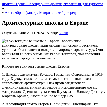
Фонтан Треви: Легендарный фонтан, желанный для туристов
»
«
Альгамбра, Гранада: Мавританский дворец
Архитектурные школы в Европе
Опубликовано
21.11.2024
|
Автор:
admin
Европейские
архитектурные школы издавна славятся своим престижем,
уровнем образования и вкладoм в мировую архитектуру. Они
воспитали многих знаменитых архитекторов, чьи творения
украшают города по всему миру.
Ключевые архитектурные школы Европы:
1. Школа архитектуры Баухаус, Германия: Основанная в 1919
году, Баухаус стала одной из самых влиятельных школ
современной архитектуры. Она пропагандировала
функционализм, минимум декора и использование новых
материалов. Среди выпускников Баухауса — Вальтер Гропиус,
Марсель Бройер, Людвиг Миес ван дер Роэ.
2. Ассоциация архитекторов Швейцарии, Швейцария: Эта