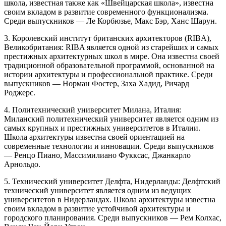
школа, известная также как «Швейцарская школа», известна
своим вкладом в развитие современного функционализма.
Среди выпускников — Ле Корбюзье, Макс Бэр, Ханс Шарун.
3. Королевский институт британских архитекторов (RIBA),
Великобритания: RIBA является одной из старейших и самых
престижных архитектурных школ в мире. Она известна своей
традиционной образовательной программой, основанной на
истории архитектуры и профессиональной практике. Среди
выпускников — Норман Фостер, Заха Хадид, Ричард
Роджерс.
4. Политехнический университет Милана, Италия:
Миланский политехнический университет является одним из
самых крупных и престижных университетов в Италии.
Школа архитектуры известна своей ориентацией на
современные технологии и инновации. Среди выпускников
— Ренцо Пиано, Массимилиано Фукксас, Джанкарло
Арнольдо.
5. Технический университет Делфта, Нидерланды: Делфтский
технический университет является одним из ведущих
университетов в Нидерландах. Школа архитектуры известна
своим вкладом в развитие устойчивой архитектуры и
городского планирования. Среди выпускников — Рем Колхас,