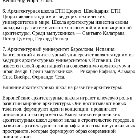
Венди Чоу, Йорн Утзон.
6. Архитектурная школа ETH Цюрих, Швейцария: ETH
Цюрих является одним из ведущих технических
университетов в мире. Школа архитектуры известна своим
вкладом в развитие высокотехнологичной и инновационной
архитектуры. Среди выпускников — Сантьяго Калатрава,
Петер Цумтор, Герхард Ригнер.
7. Архитектурный университет Барселоны, Испания:
Барселонский архитектурный университет является одним из
ведущих архитектурных университетов в Испании. Он
известен своей ориентацией на современную архитектуру и
urban design. Среди выпускников — Рикардо Бофилл, Альваро
Сиза Виейра, Фернандо Чеса.
Влияние архитектурных школ на развитие архитектуры:
Европейские архитектурные школы играют ключевую роль в
развитии мировой архитектуры. Они воспитывают новых
талантов, формируют идеи и концепции, продвигают
инновации и эксперименты. Выпускники европейских
архитектурных школ делают вклад в строительство городов, в
развитие архитектурного ландшафта и в создание уникальных
пространств, которые формируют образ современной
цивилизации.