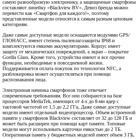
самую разнообразную электронику, а защищенные смартфоны
составляют линейку «Blackview BV». Девиз бренда можно
перевести как «Смартфон для каждого!», поэтому
представленные модели относятся к самым разным ценовым
категориям.
Даже самые доступные модели оснащаются модулями GPS/
ГЛОНАСС, имеют степень пылевлагозащиты IP68 и
комплектуются емкими аккумуляторами. Корпус имеет
защиту от механических повреждений, а экран – покрытие
Gorilla Glass. Кроме того, устройства имеют и все прочие
функции, необходимые в повседневной жизни.
Поддерживается оплата покупок по технологии NFC, а
разблокировка может осуществляться при помощи
распознавания лица.
Электронная начинка смартфонов тоже отвечает
современным требованиям. Все они собираются на базе
процессоров MediaTek, имеющих от 4-х до 8-ми ядер с
тактовой частотой от 1,5 до 2,2 ГГц. Даже самые доступные
модели имеют отдельный видеопроцессор. Объем встроенной
памяти у смартфонов Blackview составляет от 32 до 128 ГБ и
может быть расширен при помощи карт памяти. Топовые
модели могут использовать карточки емкостью до 2 ТБ.
Оперативная память у бюджетных моделей имеет объем 3 ГБ,