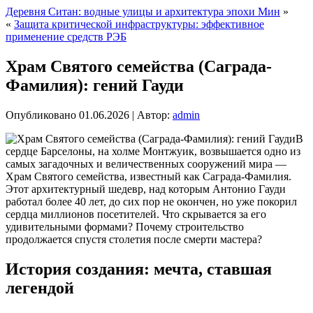
Деревня Ситан: водные улицы и архитектура эпохи Мин
»
«
Защита критической инфраструктуры: эффективное
применение средств РЭБ
Храм Святого семейства (Саграда-
Фамилия): гений Гауди
Опубликовано
01.06.2026
|
Автор:
admin
В
сердце Барселоны, на холме Монтжуик, возвышается одно из
самых загадочных и величественных сооружений мира —
Храм Святого семейства, известный как Саграда-Фамилия.
Этот архитектурный шедевр, над которым Антонио Гауди
работал более 40 лет, до сих пор не окончен, но уже покорил
сердца миллионов посетителей. Что скрывается за его
удивительными формами? Почему строительство
продолжается спустя столетия после смерти мастера?
История создания: мечта, ставшая
легендой