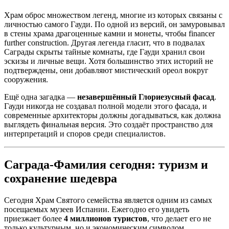
Храм оброс множеством легенд, многие из которых связаны с
личностью самого Гауди. По одной из версий, он замуровывал
в стены храма драгоценные камни и монеты, чтобы financer
further construction. Другая легенда гласит, что в подвалах
Саграды скрыты тайные комнаты, где Гауди хранил свои
эскизы и личные вещи. Хотя большинство этих историй не
подтверждены, они добавляют мистический ореол вокруг
сооружения.
Ещё одна загадка —
незавершённый Глориезусный фасад
.
Гауди никогда не создавал полной модели этого фасада, и
современные архитекторы должны догадываться, как должна
выглядеть финальная версия. Это создаёт пространство для
интерпретаций и споров среди специалистов.
Саграда-Фамилия сегодня: туризм и
сохранение шедевра
Сегодня Храм Святого семейства является одним из самых
посещаемых музеев Испании. Ежегодно его увидеть
приезжает более
4 миллионов туристов
, что делает его не
только культурным, но и экономическим символом