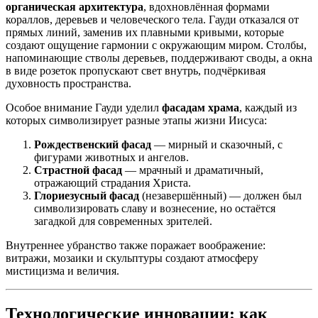
органическая архитектура
, вдохновлённая формами
кораллов, деревьев и человеческого тела. Гауди отказался от
прямых линий, заменив их плавными кривыми, которые
создают ощущение гармонии с окружающим миром. Столбы,
напоминающие стволы деревьев, поддерживают своды, а окна
в виде розеток пропускают свет внутрь, подчёркивая
духовность пространства.
Особое внимание Гауди уделил
фасадам храма
, каждый из
которых символизирует разные этапы жизни Иисуса:
Рождественский фасад
— мирный и сказочный, с
фигурами животных и ангелов.
Страстной фасад
— мрачный и драматичный,
отражающий страдания Христа.
Глориезусный фасад
(незавершённый) — должен был
символизировать славу и вознесение, но остаётся
загадкой для современных зрителей.
Внутреннее убранство также поражает воображение:
витражи, мозаики и скульптуры создают атмосферу
мистицизма и величия.
Технологические инновации: как