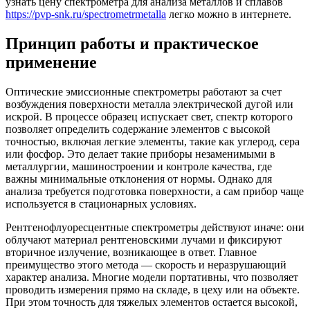
узнать цену спектрометра для анализа металлов и сплавов
https://pvp-snk.ru/spectrometrmetalla
легко можно в интернете.
Принцип работы и практическое
применение
Оптические эмиссионные спектрометры работают за счет
возбуждения поверхности металла электрической дугой или
искрой. В процессе образец испускает свет, спектр которого
позволяет определить содержание элементов с высокой
точностью, включая легкие элементы, такие как углерод, сера
или фосфор. Это делает такие приборы незаменимыми в
металлургии, машиностроении и контроле качества, где
важны минимальные отклонения от нормы. Однако для
анализа требуется подготовка поверхности, а сам прибор чаще
используется в стационарных условиях.
Рентгенофлуоресцентные спектрометры действуют иначе: они
облучают материал рентгеновскими лучами и фиксируют
вторичное излучение, возникающее в ответ. Главное
преимущество этого метода — скорость и неразрушающий
характер анализа. Многие модели портативны, что позволяет
проводить измерения прямо на складе, в цеху или на объекте.
При этом точность для тяжелых элементов остается высокой,