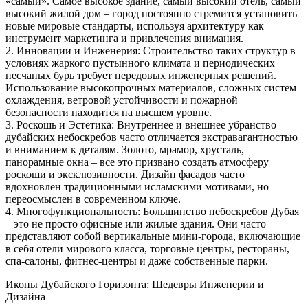
«самый». Самое высокое здание, самый высокий отель, самый
высокий жилой дом – город постоянно стремится установить
новые мировые стандарты, используя архитектуру как
инструмент маркетинга и привлечения внимания.
2. Инновации и Инженерия: Строительство таких структур в
условиях жаркого пустынного климата и периодических
песчаных бурь требует передовых инженерных решений.
Использование высокопрочных материалов, сложных систем
охлаждения, ветровой устойчивости и пожарной
безопасности находится на высшем уровне.
3. Роскошь и Эстетика: Внутреннее и внешнее убранство
дубайских небоскребов часто отличается экстравагантностью
и вниманием к деталям. Золото, мрамор, хрусталь,
панорамные окна – все это призвано создать атмосферу
роскоши и эксклюзивности. Дизайн фасадов часто
вдохновлен традиционными исламскими мотивами, но
переосмыслен в современном ключе.
4. Многофункциональность: Большинство небоскребов Дубая
– это не просто офисные или жилые здания. Они часто
представляют собой вертикальные мини-города, включающие
в себя отели мирового класса, торговые центры, рестораны,
спа-салоны, фитнес-центры и даже собственные парки.
Иконы Дубайского Горизонта: Шедевры Инженерии и
Дизайна