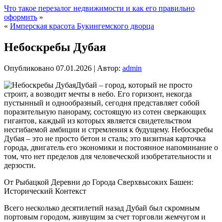
Что такое перезалог недвижимости и как его правильно
оформить
»
«
Имперская красота Букингемского дворца
Небоскребы Дубая
Опубликовано
07.01.2026
|
Автор:
admin
Дубай – город, который не просто
строит, а возводит мечты в небо. Его горизонт, некогда
пустынный и однообразный, сегодня представляет собой
поразительную панораму, состоящую из сотен сверкающих
гигантов, каждый из которых является свидетельством
несгибаемой амбиции и стремления к будущему. Небоскребы
Дубая – это не просто бетон и сталь; это визитная карточка
города, двигатель его экономики и постоянное напоминание о
том, что нет пределов для человеческой изобретательности и
дерзости.
От Рыбацкой Деревни до Города Сверхвысоких Башен:
Исторический Контекст
Всего несколько десятилетий назад Дубай был скромным
портовым городом, живущим за счет торговли жемчугом и