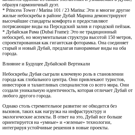
образуя гармоничный дуэт.
* Princess Tower / Marina 101 / 23 Marina: Эти и многие другие
жилые небоскребы в районе Дубай Марина демонстрируют
высочайшие стандарты комфорта и предоставляют
потрясающие виды на Персидский залив и городской пейзаж.
* Дубайская Рама (Dubai Frame): Это не традиционный
небоскреб, но монументальная структура высотой 150 метров,
спроектированная как гигантская фоторамка. Она соединяет
старый и новый Дубай, предлагая панорамные виды на оба
города.
Влияние и Будущее Дубайской Вертикали
Небоскребы Дубая сыграли ключевую роль в становлении
города как глобального центра. Они привлекают туристов,
инвесторов и талантливых специалистов со всего мира. Они
создали уникальную идентичность, которая отличает Дубай от
любого другого города.
Однако столь стремительное развитие не обходится без
вызовов, таких как нагрузка на инфраструктуру и
экологические аспекты. В ответ на это, Дубай все больше
ориентируется на «умные» и «зеленые» технологии,
интегрируя устойчивые решения в новые проекты.