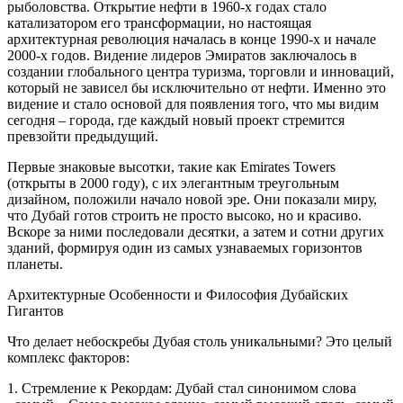
рыболовства. Открытие нефти в 1960-х годах стало
катализатором его трансформации, но настоящая
архитектурная революция началась в конце 1990-х и начале
2000-х годов. Видение лидеров Эмиратов заключалось в
создании глобального центра туризма, торговли и инноваций,
который не зависел бы исключительно от нефти. Именно это
видение и стало основой для появления того, что мы видим
сегодня – города, где каждый новый проект стремится
превзойти предыдущий.
Первые знаковые высотки, такие как Emirates Towers
(открыты в 2000 году), с их элегантным треугольным
дизайном, положили начало новой эре. Они показали миру,
что Дубай готов строить не просто высоко, но и красиво.
Вскоре за ними последовали десятки, а затем и сотни других
зданий, формируя один из самых узнаваемых горизонтов
планеты.
Архитектурные Особенности и Философия Дубайских
Гигантов
Что делает небоскребы Дубая столь уникальными? Это целый
комплекс факторов:
1. Стремление к Рекордам: Дубай стал синонимом слова