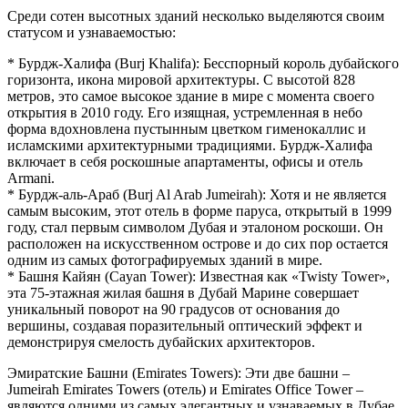
Среди сотен высотных зданий несколько выделяются своим
статусом и узнаваемостью:
* Бурдж-Халифа (Burj Khalifa): Бесспорный король дубайского
горизонта, икона мировой архитектуры. С высотой 828
метров, это самое высокое здание в мире с момента своего
открытия в 2010 году. Его изящная, устремленная в небо
форма вдохновлена пустынным цветком гименокаллис и
исламскими архитектурными традициями. Бурдж-Халифа
включает в себя роскошные апартаменты, офисы и отель
Armani.
* Бурдж-аль-Араб (Burj Al Arab Jumeirah): Хотя и не является
самым высоким, этот отель в форме паруса, открытый в 1999
году, стал первым символом Дубая и эталоном роскоши. Он
расположен на искусственном острове и до сих пор остается
одним из самых фотографируемых зданий в мире.
* Башня Кайян (Cayan Tower): Известная как «Twisty Tower»,
эта 75-этажная жилая башня в Дубай Марине совершает
уникальный поворот на 90 градусов от основания до
вершины, создавая поразительный оптический эффект и
демонстрируя смелость дубайских архитекторов.
Эмиратские Башни (Emirates Towers): Эти две башни –
Jumeirah Emirates Towers (отель) и Emirates Office Tower –
являются одними из самых элегантных и узнаваемых в Дубае,