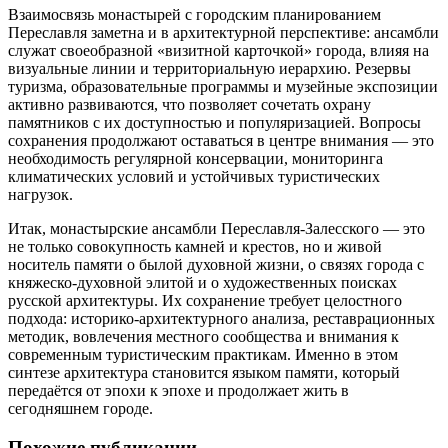
Взаимосвязь монастырей с городским планированием
Переславля заметна и в архитектурной перспективе: ансамбли
служат своеобразной «визитной карточкой» города, влияя на
визуальные линии и территориальную иерархию. Резервы
туризма, образовательные программы и музейные экспозиции
активно развиваются, что позволяет сочетать охрану
памятников с их доступностью и популяризацией. Вопросы
сохранения продолжают оставаться в центре внимания — это
необходимость регулярной консервации, мониторинга
климатических условий и устойчивых туристических
нагрузок.
Итак, монастырские ансамбли Переславля-Залесского — это
не только совокупность камней и крестов, но и живой
носитель памяти о былой духовной жизни, о связях города с
княжеско-духовной элитой и о художественных поисках
русской архитектуры. Их сохранение требует целостного
подхода: историко-архитектурного анализа, реставрационных
методик, вовлечения местного сообщества и внимания к
современным туристическим практикам. Именно в этом
синтезе архитектура становится языком памяти, который
передаётся от эпохи к эпохе и продолжает жить в
сегодняшнем городе.
Похожие публикации