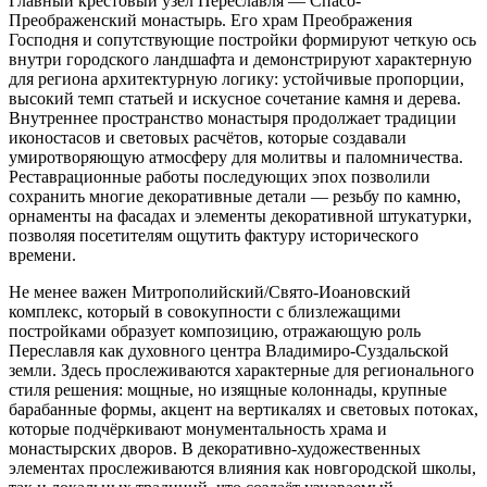
Главный крестовый узел Переславля — Спасо-
Преображенский монастырь. Его храм Преображения
Господня и сопутствующие постройки формируют четкую ось
внутри городского ландшафта и демонстрируют характерную
для региона архитектурную логику: устойчивые пропорции,
высокий темп статьей и искусное сочетание камня и дерева.
Внутреннее пространство монастыря продолжает традиции
иконостасов и световых расчётов, которые создавали
умиротворяющую атмосферу для молитвы и паломничества.
Реставрационные работы последующих эпох позволили
сохранить многие декоративные детали — резьбу по камню,
орнаменты на фасадах и элементы декоративной штукатурки,
позволяя посетителям ощутить фактуру исторического
времени.
Не менее важен Митрополийский/Свято-Иоановский
комплекс, который в совокупности с близлежащими
постройками образует композицию, отражающую роль
Переславля как духовного центра Владимиро-Суздальской
земли. Здесь прослеживаются характерные для регионального
стиля решения: мощные, но изящные колоннады, крупные
барабанные формы, акцент на вертикалях и световых потоках,
которые подчёркивают монументальность храма и
монастырских дворов. В декоративно-художественных
элементах прослеживаются влияния как новгородской школы,