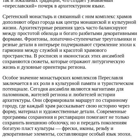
так и локальных традиций, что создаёт узнаваемый
«переславский» почерк в архитектурном языке.
Сретенский монастырь и связанный с ним комплекс храмов
дополняют образ города как центра монашеской и культурной
жизни. Архитектурные решения здесь часто балансируют
между простотой обихода и богато разбитыми декоративными
формами. Фронтоны, лопаточно-ступенчатые треугольники и
резные детали в интерьере подчеркивают стремление эпохи к
гармонии между службой и красотой храмового
пространства. В росписях и иконостасах этих ансамблей
сохраняются сюжеты, которые отражают литургическую
жизнь и духовные ориентиры региона.
Особое значение монастырских комплексов Переславля
заключается в их роли в культурной памяти и туристическом
потенциале. Сегодня ансамбли являются магнитами для
паломников, жителей региона и любителей истории
архитектуры. Они сформировали маршрут по старинному
городу, где каждый храм рассказывает свою историю через
форму, материал и художественные детали. Современные
программы сохранения и реставрации помогают не только
сохранить внешнюю оболочку, но и передать поколениям
богатую пласт культуры — фрески, иконы, резьбу и
декоративные элементы, составляющие особый язык эпохи.