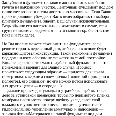
Заглубляется фундамент в зависимости от того, какой тип
грунта на выбранном участке. Ленточный фундамент под дом
позволяет возвести стены достаточно массивные. Если Ваши
проектировщики убеждают Вас в целесообразности выбора
плитного фундамента, значит, Ваш случай исключительный.
Ведь обычно его настоятельно рекомендуют в случае, если
грунт не является надежным — это склоны гор, болотистые
почвы и так далее.
Но Вы вполне можете сэкономить на фундаменте, если
решите строить деревянный дом, либо если в основе будет
каркасно-щитовая конструкция. Такой экономный фундамент
под дом ни коем образом не скажется на самой постройке.
Вполне вероятно, что малозаглубленный фундамент — это
приемлемый вариант для Вашего случая. Процесс
проистекает следующим образом: — придется для начала
пожертвовать верхним слоем почвы (толщиной примерно в
полметра), его снимают (но его можно потом использовать
для других целей — в огороде…)
— дальше происходит укладка и утрамбовка щебня;- после
дело за установкой дренажной трубы по периметру;- пленка
мембрана настилается поверх щебня;- укладывает слой
влажного и уплотненного песка;- после — утеплитель и
гидроизоляция;- укрепление арматуры;- и напоследок —
заливка бетонаМатериалов на такой фундамент под дом